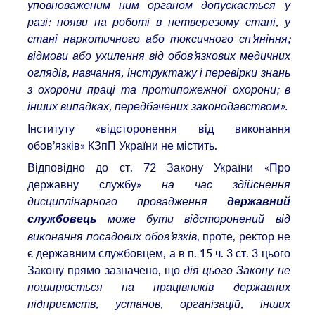
уповноваженим ним органом допускається у
разі: появи на роботі в нетверезому стані, у
стані наркотичного або токсичного сп’яніння;
відмови або ухилення від обов’язкових медичних
оглядів, навчання, інструктажу і перевірки знань
з охорони праці та протипожежної охорони; в
інших випадках, передбачених законодавством».
Інституту «відсторонення від виконання
обов’язків» КЗпП України не містить.
Відповідно до ст. 72 Закону України «Про
державну службу»
на час здійснення
дисциплінарного провадження
державний
може бути відсторонений від
службовець
виконання посадових обов’язків
, проте, ректор не
є державним службовцем, а в п. 15 ч. 3 ст. 3 цього
Закону прямо зазначено, що
дія цього Закону не
поширюється на працівників державних
підприємств, установ, організацій, інших