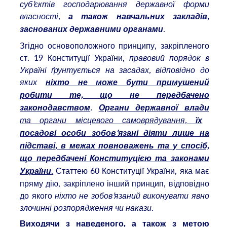
суб’єктів господарювання державної форми
власності,
а також навчальних закладів,
.
заснованих державними органами
Згідно основоположного принципу, закріпленого
ст. 19 Конституції України,
правовий порядок в
Україні ґрунтується на засадах, відповідно до
яких
ніхто не може бути примушений
робити те, що не передбачено
.
законодавством
Органи державної влади
та органи місцевого самоврядування,
їх
посадові особи
зобов’язані діяти лише на
підставі, в межах повноважень та у спосіб,
що передбачені Конституцією та законами
.
Статтею 60 Конституції України, яка має
України
пряму дію, закріплено інший принцип, відповідно
до якого
ніхто не зобов’язаний виконувати явно
злочинні розпорядження чи накази
.
Виходячи з наведеного, а також з метою