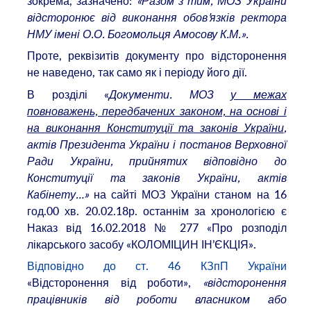
зокрема, зазначено:
«Разом з тим, МОЗ України
відсторонює від виконання обов’язків ректора
НМУ імені О.О. Богомольця Амосову К.М.».
Проте, реквізитів документу про відсторонення
не наведено, так само як і періоду його дії.
В розділі «
Документи. МОЗ
у межах
повноважень, передбачених законом, на основі і
на виконання Конституції та законів України
,
актів Президента України і постанов Верховної
Ради України, прийнятих відповідно до
Конституції та законів України, актів
Кабінету…»
на сайті МОЗ України станом на 16
год.00 хв. 20.02.18р. останнім за хронологією є
Наказ від 16.02.2018 № 277 «Про розподіл
лікарського засобу «КОЛОМІЦИН ІН’ЄКЦІЯ».
Відповідно до ст. 46 КЗпП України
«Відсторонення від роботи»,
«відсторонення
працівників від роботи власником або