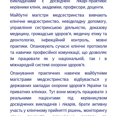
Викладачами є досвідчені лікарі-практики:
керівники клінік, академіки, професори, доценти.
Майбутні магістри медсестринства вивчають
клінічне медсестринство, невідкладну допомогу,
управління сестринською діяльністю, доказову
медицину, громадське здоров’я, медичну етику та
деонтологію, інфекційний контроль, мовні
практики. Опановують сучасні клінічні протоколи
та навички професійної комунікації, що дозволяє
їм працювати як у національній, так і в
міжнародній системі охорони здоров’я.
Опанування практичних навичок майбутніми
магістрами медсестринства відбувається у
державних закладах охорони здоров’я України та
приватних клініках. Тут вони можуть працювати з
реальними пацієнтами під керівництвом
досвідчених викладачів і лікарів, брати активну
участь у клінічному прийнятті рішень, моніторингу