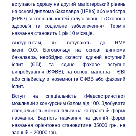
вступають одразу на другий магістерський рівень
на основі диплома бакалавра (НРК6) або магістра
(НРК7) зі спеціальностей галузі знань І «Охорона
здоров’я та соціальне забезпечення». Термін
навчання становить 1 рік 10 місяців.
Абітурієнтам, які вступають до НМУ
імені О.О. Богомольця на основі диплома
бакалавра, необхідно скласти єдиний вступний
іспит (ЄВІ) та єдине фахове вступне
випробування (ЄФВВ), на основі магістра – ЄВІ
або співбесіду з іноземної та ЄФВВ або фаховий
іспит.
Вступ на спеціальність «Медсестринство»
можливий з конкурсним балом від 100. Здобувати
спеціальність можна тільки на контрактній формі
навчання. Вартість навчання на денній формі
навчання орієнтовно становитиме 35000 грн, на
заочній – 20000 грн.