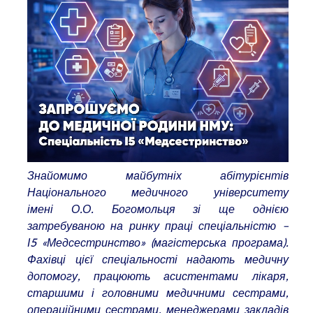
Знайомимо майбутніх абітурієнтів
Національного медичного університету
імені О.О. Богомольця
зі ще однією
затребуваною на ринку праці спеціальністю –
І5 «Медсестринство» (магістерська програма).
Фахівці цієї спеціальності надають медичну
допомогу, працюють асистентами лікаря,
старшими і головними медичними сестрами,
операційними сестрами, менеджерами закладів