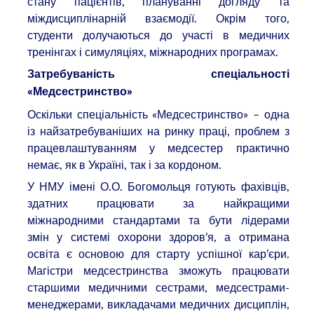
стану пацієнтів, плануванні догляду та
міждисциплінарній взаємодії. Окрім того,
студенти долучаються до участі в медичних
тренінгах і симуляціях, міжнародних програмах.
Затребуваність спеціальності
«Медсестринство»
Оскільки спеціальність «Медсестринство» – одна
із найзатребуваніших на ринку праці, проблем з
працевлаштуванням у медсестер практично
немає, як в Україні, так і за кордоном.
У НМУ імені О.О. Богомольця готують фахівців,
здатних працювати за найкращими
міжнародними стандартами та бути лідерами
змін у системі охорони здоров’я, а отримана
освіта є основою для старту успішної кар’єри.
Магістри медсестринства зможуть працювати
старшими медичними сестрами, медсестрами-
менеджерами, викладачами медичних дисциплін,