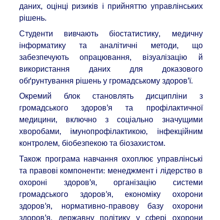
даних, оцінці ризиків і прийняттю управлінських
рішень.
Студенти вивчають біостатистику, медичну
інформатику та аналітичні методи, що
забезпечують опрацювання, візуалізацію й
використання даних для доказового
обґрунтування рішень у громадському здоров’ї.
Окремий блок становлять дисципліни з
громадського здоров’я та профілактичної
медицини, включно з соціально значущими
хворобами, імунопрофілактикою, інфекційним
контролем, біобезпекою та біозахистом.
Також програма навчання охоплює управлінські
та правові компоненти: менеджмент і лідерство в
охороні здоров’я, організацію системи
громадського здоров’я, економіку охорони
здоров’я, нормативно-правову базу охорони
здоров’я, державну політику у сфері охорони