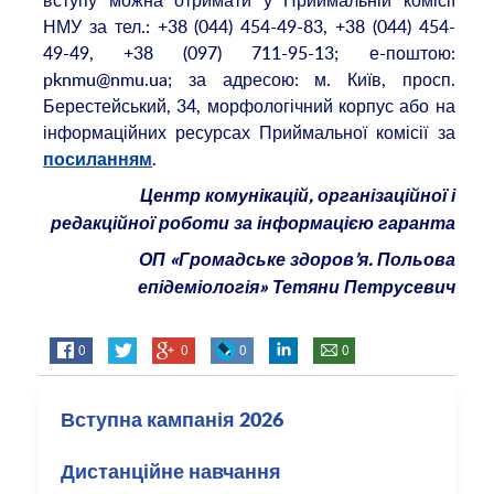
вступу можна отримати у Приймальній комісії
НМУ за тел.: +38 (044) 454-49-83, +38 (044) 454-
49-49, +38 (097) 711-95-13; е-поштою:
pknmu@nmu.ua; за адресою: м. Київ, просп.
Берестейський, 34, морфологічний корпус або на
інформаційних ресурсах Приймальної комісії за
.
посиланням
Центр комунікацій, організаційної і
редакційної роботи за інформацією
гаранта
ОП «Громадське здоров’я. Польова
епідеміологія» Тетяни Петрусевич
0
0
0
0
Вступна кампанія 2026
Дистанційне навчання