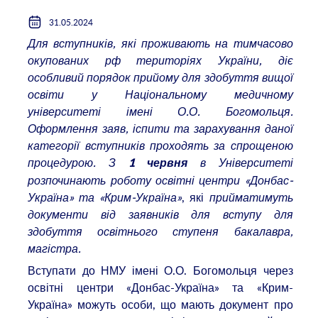
31.05.2024
Для вступників, які проживають на тимчасово
окупованих рф територіях України, діє
особливий порядок прийому для здобуття вищої
освіти у Національному медичному
університеті імені О.О. Богомольця.
Оформлення заяв, іспити та зарахування даної
категорії вступників проходять за спрощеною
процедурою. З
в Університеті
1 червня
розпочинають роботу освітні центри «Донбас-
Україна» та «Крим-Україна»
, які
прийматимуть
документи від заявників для вступу для
здобуття освітнього ступеня бакалавра,
магістра.
Вступати до НМУ імені О.О. Богомольця через
освітні центри «Донбас-Україна» та «Крим-
Україна» можуть особи, що мають документ про