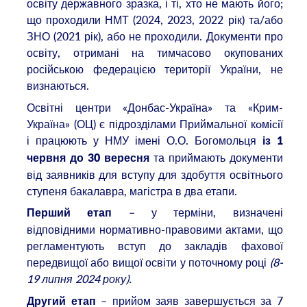
освіту державного зразка, і ті, хто не мають його;
що проходили НМТ (2024, 2023, 2022 рік) та/або
ЗНО (2021 рік), або не проходили. Документи про
освіту, отримані на тимчасово окупованих
російською федерацією території України, не
визнаються.
Освітні центри «Донбас-Україна» та «Крим-
Україна» (ОЦ) є підрозділами Приймальної кoмiciї
і працюють у НМУ імені О.О. Богомольця
із
1
та приймають документи
червня до 30 вересня
від заявників для вступу для здобуття освітнього
ступеня бакалавра, магістра в два етапи.
– у терміни, визначені
Перший етап
відповідними нормативно-правовими актами, що
регламентують вступ до закладів фахової
передвищої або вищої освіти у поточному році
(8-
19 липня 2024 року).
– прийом заяв завершується за 7
Другий етап