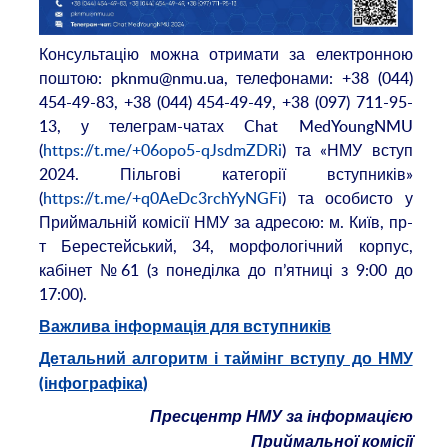
Консультацію можна отримати за електронною
поштою: pknmu@nmu.ua, телефонами: +38 (044)
454-49-83, +38 (044) 454-49-49, +38 (097) 711-95-
13, у телеграм-чатах Chat MedYoungNMU
(
https://t.me/+06opo5-qJsdmZDRi
) та «НМУ вступ
2024. Пільгові категорії вступників»
(
https://t.me/+q0AeDc3rchYyNGFi
) та особисто у
Приймальній комісії НМУ за адресою: м. Київ, пр-
т Берестейський, 34, морфологічний корпус,
кабінет №61 (з понеділка до п’ятниці з 9:00 до
17:00).
Важлива інформація для вступників
Детальний алгоритм і таймінг вступу до НМУ
(інфографіка)
Пресцентр НМУ за інформацією
Приймальної комісії