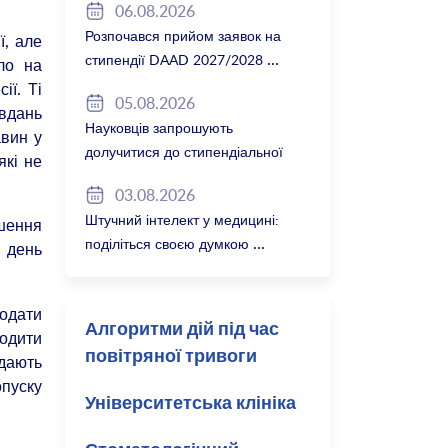
06.08.2026
Розпочався прийом заявок на
ї, але
стипендії DAAD 2027/2028
ло на
ії. Ті
05.08.2026
авдань
Науковців запрошують
авин у
долучитися до стипендіальної
які не
програми Вільної держави
03.08.2026
Баварія 2027/28
Штучний інтелект у медицині:
ушення
поділіться своєю думкою
у день
подати
Алгоритми дій під час
ходити
повітряної тривоги
одають
опуску
Університетська клініка