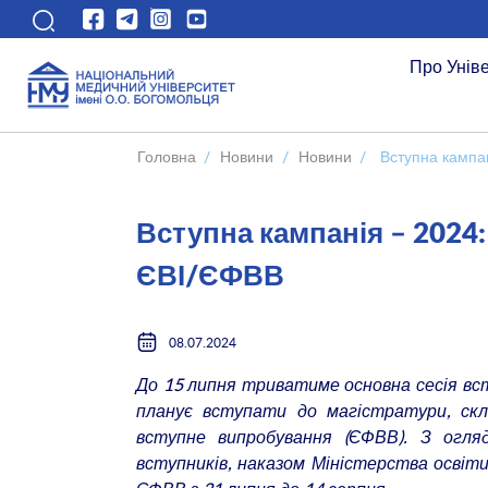
Про Унів
Головна
/
Новини
/
Новини
/
Вступна кампан
Вступна кампанія – 2024:
ЄВІ/ЄФВВ
08.07.2024
До 15 липня триватиме основна сесія вст
планує вступати до магістратури, ск
вступне випробування (ЄФВВ). З огля
вступників, наказом Міністерства освіти