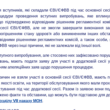
я вступників, які складали ЄВІ/ЄФВВ під час основної сесі
цедури проведення вступних випробувань, яке вплину
що підтверджено відповідним рішенням регламентної коміс
ій сесії ЄВІ/ЄФВВ, але не змогли завершити виконання з
 погіршенням стану здоров’я або виникненням інших обст
відними рішеннями регламентних комісій, а також особи, 
ВВ через інші причини, які не залежали від їхньої волі.
 вступного випробування, але стосовно них зафіксовано пор
ань, мають подати заяву для участі в додатковій сесії 
нням апеляційних заяв щодо порушення процедури.
ричин не взяли участі в основній сесії ЄВІ/ЄФВВ, мають 
якості освіти, на території обслуговування якого мали про
ування під час додаткової сесії. Разом із заявою вони п
жено факти та обставини, що можуть бути підставою для д
.
озділу VII наказу МОН