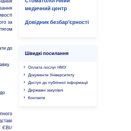
онання
Стоматологічний
ювання
медичний центр
ивості
ого за
Довідник безбар’єрності
отягом
ати до
Швидкі посилання
авку
Оплата послуг НМУ
Документи Університету
Доступ до публічної інформації
Державні закупівлі
 до
Контакти
упного
дставі
ї ЄВІ/