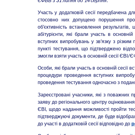
ЄФВВ з 31 липня до 14 серпня.
Участь у додатковій сесії передбачена дл
стосовно них допущено порушення про
об’єктивність встановлення результатів, 
абітурієнти, які брали участь в основн
вступних випробувань у зв’язку з різким
пункті тестування, що підтверджено відпо
змогли взяти участь в основній сесії ЄВІ/ЄФ
Особи, які брали участь в основній сесії
процедури проведення вступних випробув
проведення тестування одночасно з пода
Зареєстровані учасники, які з поважних п
заяву до регіонального центру оцінювання 
ЄВІ, щодо надання можливості пройти тест
підтверджуючі документи, де буде відобра
до участі в додатковій сесії відповідно до
р