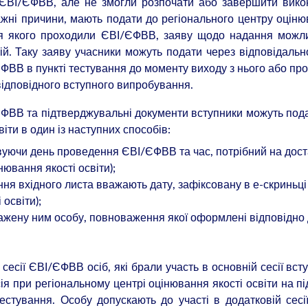
ії ЄВІ/ЄФВВ, але не змогли розпочати або завершити вик
жні причини, мають подати до регіонального центру оцін
ання якого проходили ЄВІ/ЄФВВ, заяву щодо надання можл
ій. Таку заяву учасники можуть подати через відповідальн
ФВВ в пункті тестування до моменту виходу з нього або пр
відповідного вступного випробування.
/ЄФВВ та підтверджувальні документи вступники можуть под
іти в один із наступних способів:
вуючи день проведення ЄВІ/ЄФВВ та час, потрібний на дост
ювання якості освіти);
я вхідного листа вважають дату, зафіксовану в е-скриньці
освіти);
ажену ним особу, повноваження якої оформлені відповідно
сесії ЄВІ/ЄФВВ осіб, які брали участь в основній сесії вст
я при регіональному центрі оцінювання якості освіти на пі
естування. Особу допускають до участі в додатковій сесі