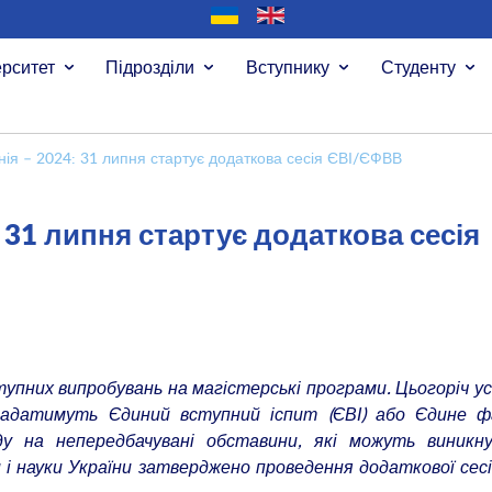
ерситет
Підрозділи
Вступнику
Студенту
ія – 2024: 31 липня стартує додаткова сесія ЄВІ/ЄФВВ
 31 липня стартує додаткова сесія
упних випробувань на магістерські програми. Цьогоріч ус
ладатимуть Єдиний вступний іспит (ЄВІ) або Єдине ф
ду на непередбачувані обставини, які можуть виникн
 і науки України затверджено проведення додаткової сесі