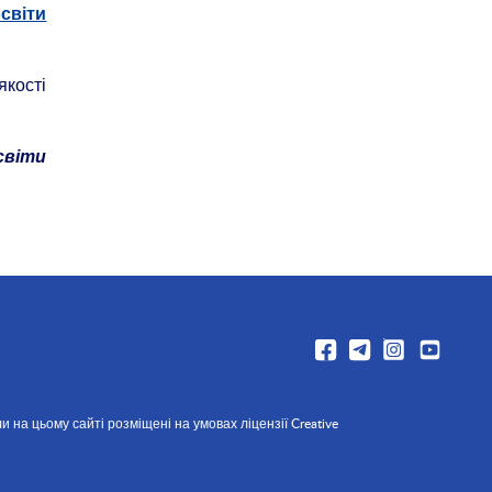
світи
якості
світи
и на цьому сайті розміщені на умовах ліцензії Creative