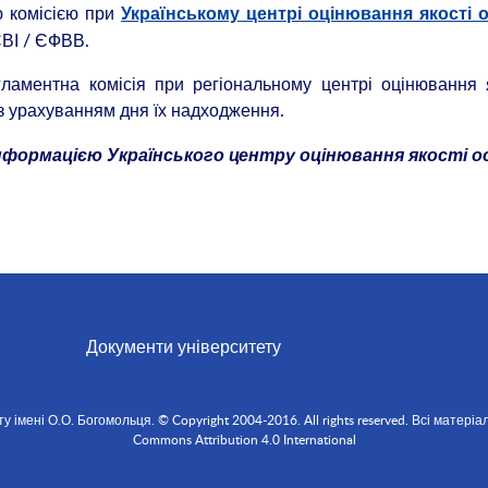
 комісією при
Українському центрі оцінювання якості о
ЄВІ / ЄФВВ.
ламентна комісія при регіональному центрі оцінювання 
 з урахуванням дня їх надходження.
інформацією Українського центру оцінювання якості о
Документи університету
мені О.О. Богомольця. © Copyright 2004-2016. All rights reserved. Всі матеріал
Commons Attribution 4.0 International