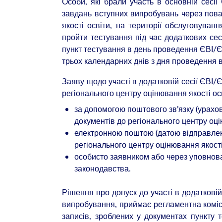
Особи, які брали участь в основній сес
завдань вступних випробувань через пова
якості освіти, на території обслуговув
пройти тестування під час додаткових сес
пункт тестування в день проведення ЄВІ/Є
трьох календарних днів з дня проведення 
Заяву щодо участі в додатковій сесії ЄВІ
регіонального центру оцінювання якості осв
за допомогою поштового зв’язку (урахо
документів до регіонального центру оцін
електронною поштою (датою відправленн
регіонального центру оцінювання якості 
особисто заявником або через уповнов
законодавства.
Рішення про допуск до участі в додатковій 
випробування, приймає регламентна комісі
записів, зроблених у документах пункту т