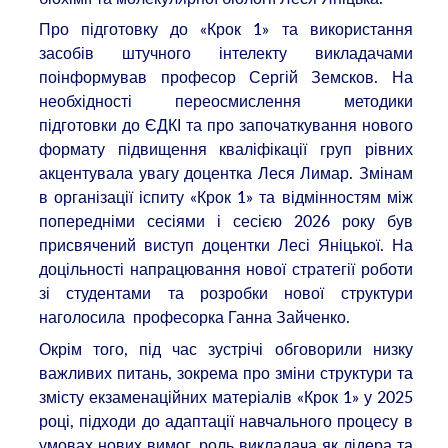
Про підготовку до «Крок 1» та використання
засобів штучного інтелекту викладачами
поінформував професор Сергій Земсков. На
необхідності переосмислення методики
підготовки до ЄДКІ та про започаткування нового
формату підвищення кваліфікації груп рівних
акцентувала увагу доцентка Леся Лимар. Змінам
в організації іспиту «Крок 1» та відмінностям між
попередніми сесіями і сесією 2026 року був
присвячений виступ доцентки Лесі Яніцької. На
доцільності напрацювання нової стратегії роботи
зі студентами та розробки нової структури
наголосила професорка Ганна Зайченко.
Окрім того, під час зустрічі обговорили низку
важливих питань, зокрема про зміни структури та
змісту екзаменаційних матеріалів «Крок 1» у 2025
році, підходи до адаптації навчального процесу в
умовах нових вимог, роль викладача як лідера та