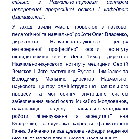
спільно з Навчально-науковим центром
неперервної професійної освіти і кафедрою
фармакології.
У заході взяли участь проректор з науково-
педагогічної та навчальної роботи Олег Власенко,
директорка Навчально-наукового центру
неперервної професійної освіти Інституту
післядипломної освіти Леся Лимар, директор
Навчально-наукового інституту медицини Сергій
Земсков і його заступники Руслан Цимбалюк та
Володимир Мельник, директор Навчально-
наукового центру адміністрування навчального
процесу та моніторингу внутрішніх систем
забезпечення якості освіти Михайло Молдованов,
начальниця відділу навчально-методичної
роботи, ліцензування та акредитації Інна
Кучеренко, завідувачка кафедри фармакології
Ганна Зайченко та завідувачка кафедри медичної
біохімії та молекулярної біології Леся Яніцька.