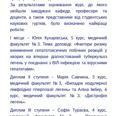
За результатами оцінювання журі, до якого
увійшли завідувачі кафедр, професори та
доценти, а також представники від студентських
наукових гуртків, було визначено найкращі
роботи:
І місце – Юлія Кухарівська, 5 курс, медичний
факультет №3. Тема доповіді: «Фактори ризику
виникнення гепатотоксичних побічних реакцій у
хворих на вперше діагностований туберкульоз
легень у поєднанні з ВІЛ-інфекцією та вірусними
гепатитами».
Диплом ІІ ступеня – Марія Савчина, 3 курс,
медичний факультет №3, «Випадок нодулярної
лімфоїдної гіперплазії легень» та Аліна Імбер, 6
курс, медичний факультет №3, «Дистрофія
легень».
Диплом ІІІ ступеня – Софія Тураєва, 4 курс,