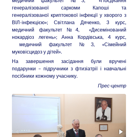
медичний факультет №3, «Поєднання
генералізованої саркоми Капоші та
генералізованої криптокової інфекції у хворого з
ВІЛ-інфекцією»; Світлана Дяченко, 3 курс,
медичний факультет №4, «Дисемінований
нокардіоз легень»; Анна Кордівська, 4 курс,
медичний факультет №3, «Сімейний
муковісцидоз у дітей».
На завершення засідання були вручені
подарунки – підручники з фтизіатрії і навчальні
посібники кожному учаснику.
Прес-центр