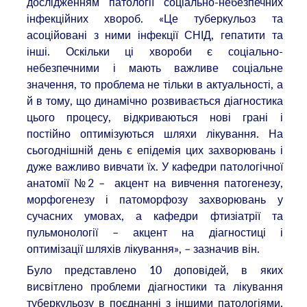
дослідженням патології соціально-небезпечних
інфекційних хвороб. «Це туберкульоз та
асоційовані з ними інфекції СНІД, гепатити та
інші. Оскільки ці хвороби є соціально-
небезпечними і мають важливе соціальне
значення, то проблема не тільки в актуальності, а
й в тому, що динамічно розвивається діагностика
цього процесу, відкриваються нові грані і
постійно оптимізуються шляхи лікування. На
сьогоднішній день є епідемія цих захворювань і
дуже важливо вивчати їх. У кафедри патологічної
анатомії №2 – акцент на вивчення патогенезу,
морфогенезу і патоморфозу захворювань у
сучасних умовах, а кафедри фтизіатрії та
пульмонології – акцент на діагностиці і
оптимізації шляхів лікування», – зазначив він.
Було представлено 10 доповідей, в яких
висвітлено проблеми діагностики та лікування
туберкульозу в поєднанні з іншими патологіями.