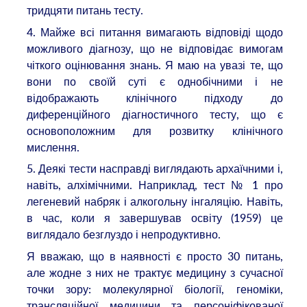
тридцяти питань тесту.
4. Майже всі питання вимагають відповіді щодо
можливого діагнозу, що не відповідає вимогам
чіткого оцінювання знань. Я маю на увазі те, що
вони по своїй суті є однобічними і не
відображають клінічного підходу до
диференційного діагностичного тесту, що є
основоположним для розвитку клінічного
мислення.
5. Деякі тести насправді виглядають архаїчними і,
навіть, алхімічними. Наприклад, тест № 1 про
легеневий набряк і алкогольну інгаляцію. Навіть,
в час, коли я завершував освіту (1959) це
виглядало безглуздо і непродуктивно.
Я вважаю, що в наявності є просто 30 питань,
але жодне з них не трактує медицину з сучасної
точки зору: молекулярної біології, геноміки,
трансляційної медицини та персоніфікованої