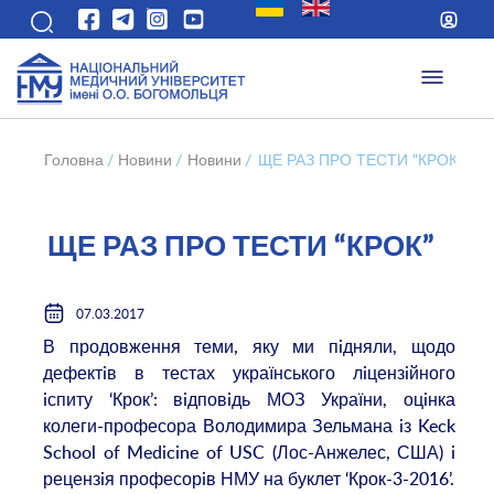
Головна
/
Новини
/
Новини
/
ЩЕ РАЗ ПРО ТЕСТИ “КРОК”
ЩЕ РАЗ ПРО ТЕСТИ “КРОК”
07.03.2017
В продовження теми, яку ми пiдняли, щодо
дефектiв в тестах українського лiцензiйного
iспиту ‘Крок’: вiдповiдь МОЗ України, оцiнка
колеги-професора Володимира Зельмана iз Keck
School of Medicine of USC (Лос-Анжелес, США) i
рецензiя професорiв НМУ на буклет ‘Крок-3-2016’.