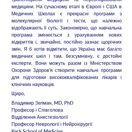
медицини. На сучасному етапі в Європі і США в
Медичних Школах є прекрасні програми з
молекулярної біології і тести, що належно
відображають її суть. Закономірно, що навчальна
програма змінюється з урахуванням нових
відкриттів і, звичайно, постійно зазнає щорічних
змін. Я б хотів відмітити, що Україна має багато
медичних шкіл і там, безсумнівну, є достойні
експерти. Вони можуть разом із Міністерством
Охорони Здоров’я створити навчальні програми
для підготовки висококваліфікованих лікарів і
клінічних науковців.
Щиро,
Владимир Зелман, MD, PhD
Професор і Співголова
Відділення Анестезіології
Професор Неврології і Нейрохірургії
Keck School of Medicine