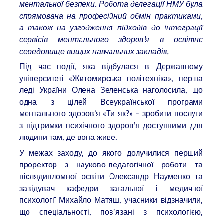
ментальної безпеки. Робота делегації НМУ була
спрямована на професійний обмін практиками,
а також на узгодження підходів до інтеграції
сервісів ментального здоров’я в освітнє
середовище вищих навчальних закладів.
Під час події, яка відбулася в Державному
університеті «Житомирська політехніка», перша
леді України Олена Зеленська наголосила, що
одна з цілей Всеукраїнської програми
ментального здоров’я «Ти як?» – зробити послуги
з підтримки психічного здоров’я доступними для
людини там, де вона живе.
У межах заходу, до якого долучилися перший
проректор з науково-педагогічної роботи та
післядипломної освіти Олександр Науменко та
завідувач кафедри загальної і медичної
психології Михайло Матяш, учасники відзначили,
що спеціальності, повʼязані з психологією,