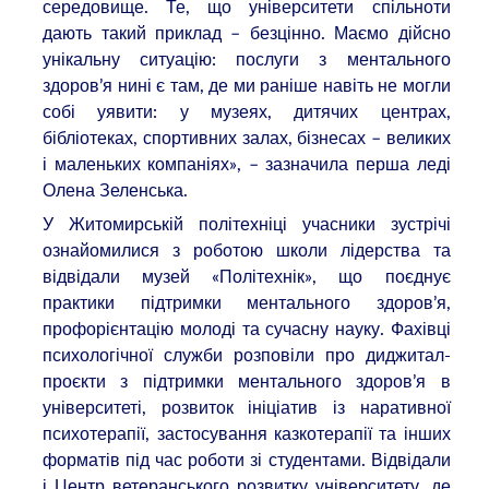
середовище. Те, що університети спільноти
дають такий приклад – безцінно. Маємо дійсно
унікальну ситуацію: послуги з ментального
здоров’я нині є там, де ми раніше навіть не могли
собі уявити: у музеях, дитячих центрах,
бібліотеках, спортивних залах, бізнесах – великих
і маленьких компаніях», – зазначила перша леді
Олена Зеленська.
У Житомирській політехніці учасники зустрічі
ознайомилися з роботою школи лідерства та
відвідали музей «Політехнік», що поєднує
практики підтримки ментального здоров’я,
профорієнтацію молоді та сучасну науку. Фахівці
психологічної служби розповіли про диджитал-
проєкти з підтримки ментального здоров’я в
університеті, розвиток ініціатив із наративної
психотерапії, застосування казкотерапії та інших
форматів під час роботи зі студентами. Відвідали
і Центр ветеранського розвитку університету, де