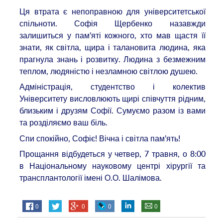
Ця втрата є непоправною для університетської
спільноти. Софія Щербенко назавжди
залишиться у пам’яті кожного, хто мав щастя її
знати, як світла, щира і талановита людина, яка
прагнула знань і розвитку. Людина з безмежним
теплом, людяністю і незламною світлою душею.
Адміністрація, студентство і колектив
Університету висловлюють щирі співчуття рідним,
близьким і друзям Софії. Сумуємо разом із вами
та розділяємо ваш біль.
Спи спокійно, Софіє! Вічна і світла пам’ять!
Прощання відбудеться у четвер, 7 травня, о 8:00
в Національному науковому центрі хірургії та
трансплантології імені О.О. Шалімова.
0
0
0
0