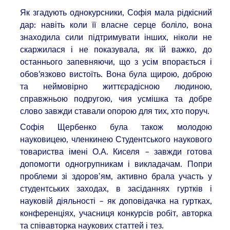
Як згадують однокурсники, Софія мала рідкісний
дар: навіть коли її власне серце боліло, вона
знаходила сили підтримувати інших, ніколи не
скаржилася і не показувала, як їй важко, до
останнього запевняючи, що з усім впорається і
обов’язково вистоїть. Вона була щирою, доброю
та неймовірно життєрадісною людиною,
справжньою подругою, чия усмішка та добре
слово завжди ставали опорою для тих, хто поруч.
Софія Щербенко була також молодою
науковицею, членкинею Студентського наукового
товариства імені О.А. Киселя – завжди готова
допомогти одногрупникам і викладачам. Попри
проблеми зі здоровʼям, активно брала участь у
студентських заходах, в засіданнях гуртків і
науковій діяльності – як доповідачка на гуртках,
конференціях, учасниця конкурсів робіт, авторка
та співавторка наукових статтей і тез.