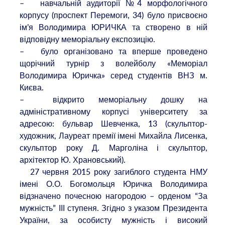
– навчальній аудиторії №4 морфологічного
корпусу (проспект Перемоги, 34) було присвоєно
ім’я Володимира ЮРИЧКА та створено в ній
відповідну меморіальну експозицію.
– було організовано та вперше проведено
щорічний турнір з волейболу «Меморіал
Володимира Юричка» серед студентів ВНЗ м.
Києва.
– відкрито меморіальну дошку на
адміністративному корпусі університету за
адресою: бульвар Шевченка, 13 (скульптор-
художник, Лауреат премії імені Михайла Лисенка,
скульптор року Д. Марголіна і скульптор,
архітектор Ю. Храновський).
27 червня 2015 року загиблого студента НМУ
імені О.О. Богомольця Юричка Володимира
відзначено почесною нагородою – орденом “За
мужність” ІІІ ступеня. Згідно з указом Президента
України, за особисту мужність і високий