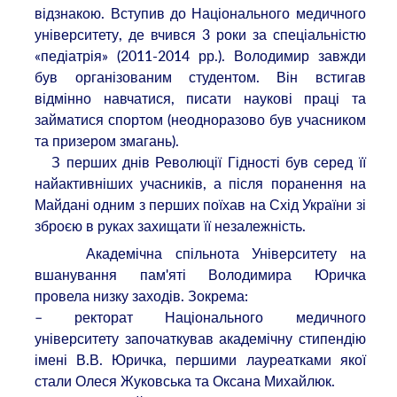
відзнакою. Вступив до Національного медичного
університету, де вчився 3 роки за спеціальністю
«педіатрія» (2011-2014 рр.). Володимир завжди
був організованим студентом. Він встигав
відмінно навчатися, писати наукові праці та
займатися спортом (неодноразово був учасником
та призером змагань).
З перших днів Революції Гідності був серед її
найактивніших учасників, а після поранення на
Майдані одним з перших поїхав на Схід України зі
зброєю в руках захищати її незалежність.
Академічна спільнота Університету на
вшанування пам'яті Володимира Юричка
провела низку заходів. Зокрема:
– ректорат Національного медичного
університету започаткував академічну стипендію
імені В.В. Юричка, першими лауреатками якої
стали Олеся Жуковська та Оксана Михайлюк.