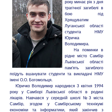
року минає рік з дня
трагічної загибелі в
бою під
Хрящуватим
Луганської області
студента НМУ
Юричка
Володимира.
На поминки в
рідне місто Самбір
Львівської області
пам’ять загиблого
поїдуть вшанувати студенти та викладачі НМУ
імені О.О. Богомольця.
Юричко Володимир народився 3 квітня 1994
року у Самборі Львівської області в родині
лікарів. Навчався у середній школі №3 міста
Самбір, згодом у Самбірському технікумі
економіки та інформатики, який закінчив з