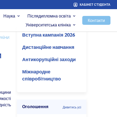
КАБІНЕТ СТУДЕНТА
Наука
Післядипломна освіта
Контакти
Університетська клініка
Вступна кампанія 2026
РАЇНИ
Дистанційне навчання
И
Антикорупційні заходи
Міжнародне
співробітництво
ицини
якості
ність
Оголошення
Дивитись усі