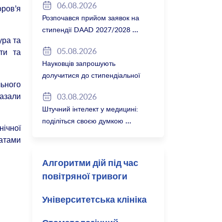
06.08.2026
ров’я
Розпочався прийом заявок на
стипендії DAAD 2027/2028
ура та
05.08.2026
іти та
Науковців запрошують
долучитися до стипендіальної
ьного
програми Вільної держави
казали
03.08.2026
Баварія 2027/28
Штучний інтелект у медицині:
поділіться своєю думкою
нічної
татами
Алгоритми дій під час
повітряної тривоги
Університетська клініка