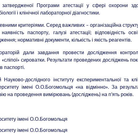
 затвердженої Програми атестації у сфері охорони здо
іології і клінічної лабораторної діагностики.
певними критеріями. Серед важливих – організаційна структ
наявність паспорту, галузі атестації; відповідність осв
дження; нормативні документи, кількість і якість реагентів.
бораторій дали завдання провести дослідження контрол
і «сліпої» сироватки. Результати проведених досліджень по
в паспорті.
 Науково-дослідного інституту експериментальної та клі
рситету імені О.О.Богомольця «на відмінно». За резуль
ію на проведення вимірювань (досліджень) на п’ять років.