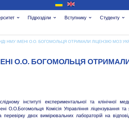
ерситет
Підрозділи
Вступнику
Студенту
 НДІ НМУ ІМЕНІ О.О. БОГОМОЛЬЦЯ ОТРИМАЛИ ЛІЦЕНЗІЮ МОЗ УК
ІМЕНІ О.О. БОГОМОЛЬЦЯ ОТРИМАЛ
лідному інституті експериментальної та клінічної мед
ені О.О.Богомольця Комісія Управління ліцензування та 
 перевірку двох вимірювальних лабораторій на відповід