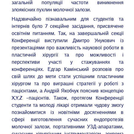
загальній популяції частоти виникнення
злоякісних пухлин молочної залози.
Надзвичайно пізнавальним для студентів та
інтернів було 7 секційне засідання, присвячене
освітнім питанням. Так, на завершальній секції
Конференції виступили Дмитро Унукович із
презентаціями про важливість наукової роботи в
пластичній хірургії та про можливості і
перспективи участі у стажуваннях та
конференціях. Едгар Камінський розповів про
свій шлях до мети стати успішним пластичним
хірургом та про виграшні стратегії у роботі з
пацієнтами, а Андрій Якобчук пояснив концепцію
X,Y,Z –пацієнтів. Також, протягом Конференції
студенти та молоді лікарі отримали чудову змогу
познайомитися із новітніми досягненнями в
сфері виготовлення сучасних ендопротезів
молочної залози, портативними УЗД-апаратами,
сучасним хірургічним інструментарієм, зокрема