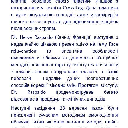
клаптів, особливо спосіб пластики кінцівок з
використанням техніки Cross-Leg. Дана тематика
є дуже актуальною сьогодні, адже мікрохірургія
широко застосовується для відновлення кінцівок
після воєнних травм.
Dr. Herve Raspaldo (Канни, Франція) виступив з
надзвичайно цікавою презентацією на тему Face
rejuvenation та висвітлив особливості
омолодження обличчя за допомогою ін’єкційних
методик, пояснив авторську техніку пластики носу
з використанням гіалуронової кислоти, а також
переваги і недоліки даних неоперативних
способів корекції вікових змін. Протягом виступу,
Dr. Raspaldo продемонстрував багато
відеозаписів процедур та клінічних випадків.
Наступні засідання 23 вересня також були
присвячені сучасним методикам омолодження
обличчя, таким як малоінвазивні методи, фейс-