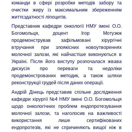
команди в сфері розробки методів забору та
очистки жиру із максимальним збереженням
життєздатності ліпоцитів.
Представник кафедри онкології НМУ імені О.О.
Богомольця, доцент Ігор Мотузюк
продемонстрував зафільмовані хірургічні
втручання при злоякісних новоутвореннях
молочної залози, які найчастіше виконуються в
Україні. Після його виступу розпочалася жвава
дискусія про переваги та недоліки
продемонстрованих методик, а також шляхи
реконструкції грудей після даних операції.
Андрій Дінець представив спільне дослідження
кафедри хірургії №4 НМУ імені О.О. Богомольця
щодо онкологічних проблем ендопротезування
молочної залози, та наголосив на важливості
використання лише сертифікованих
ендопротезів, які не спричиняють вищої ніж в