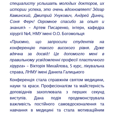
специалисту услышать молодых докторов, их
истории успеха, это очень вдохновляет! Эдгар
Каминский, Дмитрий Унукович, Андрей Динец,
Соня Ферч! Огромное спасибо за опыт и
знания!
» – Артем Писаренко, інтерн, кафедра
хірургії №4, НМУ імені О.О. Богомольця
«
Приємно, що запросили студентів на
конференцію такого високого рівня. Дуже
вдячна за досвід! Це допомогло мені в
правильному усвідомленні професії пластичного
хірурга
» – Вікторія Михайлова, 5 курс, лікувальна
справа, ЛНМУ імені Данила Галицького
Конференція стала справжнім святом медицини,
науки та краси. Професіоналізм та майстерність
доповідачів захоплювала з перших секунд
виступів. Дана подія продемонструвала
важливість постійного самовдосконалення та
навчання в медицині та стала мотиваційним