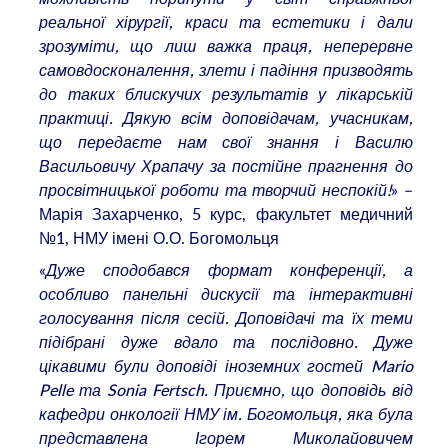
реальної хірургії, краси та естетики і дали
зрозуміти, що лиш важка праця, неперервне
самовдосконалення, злети і падіння призводять
до таких блискучих результатів у лікарській
практиці. Дякую всім доповідачам, учасникам,
що передаєте нам свої знання і Василю
Васильовичу Храпачу за постійне прагнення до
просвітницької роботи та творчий неспокій!
» –
Марія Захарченко, 5 курс, факультет медичний
№1, НМУ імені О.О. Богомольця
«
Дуже сподобався формат конференції, а
особливо панельні дискусії та інтерактивні
голосування після сесій. Доповідачі та їх теми
підібрані дуже вдало та послідовно. Дуже
цікавими були доповіді іноземних гостей Mario
Pelle та Sonia Fertsch. Приємно, що доповідь від
кафедри онкології НМУ ім. Богомольця, яка була
представлена Ігорем Миколайовичем