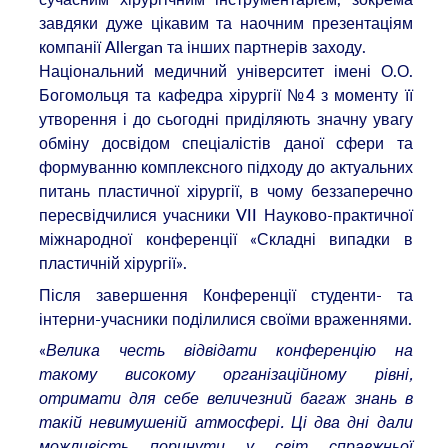
завдяки дуже цікавим та наочним презентаціям
компанії Allergan та інших партнерів заходу.
Національний медичний університет імені О.О.
Богомольця та кафедра хірургії №4 з моменту її
утворення і до сьогодні приділяють значну увагу
обміну досвідом спеціалістів даної сфери та
формуванню комплексного підходу до актуальних
питань пластичної хірургії, в чому беззаперечно
пересвідчилися учасники VII Науково-практичної
міжнародної конференції «Складні випадки в
пластичній хірургії».
Після завершення Конференції студенти- та
інтерни-учасники поділилися своїми враженнями.
«
Велика честь відвідати конференцію на
такому високому організаційному рівні,
отримати для себе величезний багаж знань в
такій невимушеній атмосфері. Ці два дні дали
можливість поринути у світ справжньої