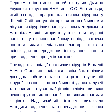
Першим з іноземних гостей виступив Дмитро
Унукович, випускник НМУ імені О.О. Богомольця,
який сьогодні працює пластичним хірургом у
Швеції. Свій виступ він присвятив особливостям
лікування хірургічних ран, сучасним методикам та
матеріалам, які використовуються при веденні
пацієнтів у післяопераційному періоді, зокрема
новітнім видам спеціальних пластирів, гелів та
плівок для попередження інфікування ран та
пришвидшення процесів загоєння.
Президент асоціації пластичних хірургів Вірменії
Армен Оганесян поділився своїм багаторічним
досвідом роботи в мікро- та реконструктивній
хірургії, розповів про особливості даних галузей
та продемонстрував найцікавіші клінічні випадки
реконструктивних операцій при тяжких травмам
кінцівок. Надзвичайний інтерес викликали
методики виділення та пересадження шкірних