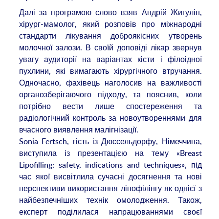
Далі за програмою слово взяв Андрій Жигулін,
хірург-мамолог, який розповів про міжнародні
стандарти лікування доброякісних утворень
молочної залози. В своїй доповіді лікар звернув
увагу аудиторії на варіантах кісти і філоідної
пухлини, які вимагають хірургічного втручання.
Одночасно, фахівець наголосив на важливості
органозберігаючого підходу, та пояснив, коли
потрібно вести лише спостереження та
радіологічний контроль за новоутвореннями для
вчасного виявлення малігнізації.
Sonia Fertsch, гість із Дюссельдорфу, Німеччина,
виступила із презентацією на тему «Breast
Lipofilling: safety, indications and techniques», під
час якої висвітлила сучасні досягнення та нові
перспективи використання ліпофілінгу як однієї з
найбезпечніших технік омолодження. Також,
експерт поділилася напрацюваннями своєї