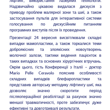
ліфтинг, використання лазерних технологій.
Надзвичайно цікавою видалася дискусія з
приводу проблем малярної зони та шиї, а також
застосування пультів для інтерактивної системи
голосування по дискусійним питанням
програмних виступів після їх проведення.
Презентації 24 вересня висвітлювали складні
випадки мамопластики, а також торкалися теми
доброякісних та злоякісних новоутворень
молочної залози, тактики ведення пацієнток в
таких випадках та основних хірургічних втручань.
Окрім цього, гість Конференції з Італії – доктор
Mario Pelle Ceravolo пояснив особливості
складних випадків блефаропластики та
представив авторську методику ліфтингу шиї, яка
дозволяє значно скоротити період
післяопераційної реабілітації за рахунок значно
меншої травматичності, проте забезпечує дуже
ефективні та довготривалі результати.