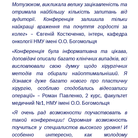
Мотузюком, викликала велику зацікавленість та
отримала найбільшу кількість запитань від
аудиторії. Конференція залишила тільки
найкращі враження та почуття гордості за
колег
» – Євгеній Костюченко, інтерн, кафедра
онкології НМУ імені О.О. Богомольця
«
Конференція була інформативна та цікава,
доповідачі описали багато клінічних випадків, всі
висловлювали свою думку щодо хірургічних
методів та обирали найоптимальніший. Я
дізнався дуже багато нового про пластичну
хірургію, особливо сподобались відеозаписи
операцій
» – Роман Павленко, 2 курс, факультет
медичний №1, НМУ імені О.О. Богомольця
«
Я очень рад возможности поучаствовать в
такой конференции! Огромная возможность
поучиться у специалистов высокого уровня! И
особенно интересно, как молодому