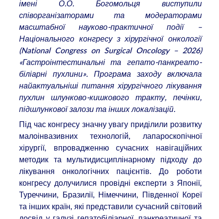
імені О.О. Богомольця виступили
співорганізаторами та модераторами
масштабної науково-практичної події –
Національного конгресу з хірургічної онкології
(National Congress on Surgical Oncology – 2026)
«Гастроінтестинальні та гепато-панкреато-
біліарні пухлини». Програма заходу включала
найактуальніші питання хірургічного лікування
пухлин шлунково-кишкового тракту, печінки,
підшлункової залози та інших локалізацій.
Під час конгресу значну увагу приділили розвитку
малоінвазивних технологій, лапароскопічної
хірургії, впровадженню сучасних навігаційних
методик та мультидисциплінарному підходу до
лікування онкологічних пацієнтів. До роботи
конгресу долучилися провідні експерти з Японії,
Туреччини, Бразилії, Німеччини, Південної Кореї
та інших країн, які представили сучасний світовий
досвід у галузі гепатобіліарної, панкреатичної та