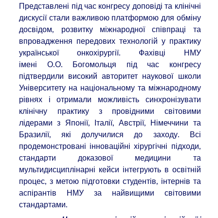
Представлені під час конгресу доповіді та клінічні
дискусії стали важливою платформою для обміну
досвідом, розвитку міжнародної співпраці та
впровадження передових технологій у практику
української онкохірургії. Фахівці НМУ
імені О.О. Богомольця під час конгресу
підтвердили високий авторитет наукової школи
Університету на національному та міжнародному
рівнях і отримали можливість синхронізувати
клінічну практику з провідними світовими
лідерами з Японії, Італії, Австрії, Німеччини та
Бразилії, які долучилися до заходу. Всі
продемонстровані інноваційні хірургічні підходи,
стандарти доказової медицини та
мультидисциплінарні кейси інтегрують в освітній
процес, з метою підготовки студентів, інтернів та
аспірантів НМУ за найвищими світовими
стандартами.