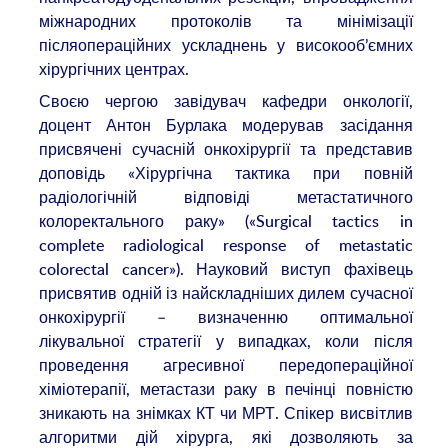
міжнародних протоколів та мінімізації
післяопераційних ускладнень у високооб’ємних
хірургічних центрах.
Своєю чергою завідувач кафедри онкології,
доцент Антон Бурлака модерував засідання
присвячені сучасній онкохірургії та представив
доповідь «Хірургічна тактика при повній
радіологічній відповіді метастатичного
колоректального раку» («Surgical tactics in
complete radiological response of metastatic
colorectal cancer»). Науковий виступ фахівець
присвятив одній із найскладніших дилем сучасної
онкохірургії – визначенню оптимальної
лікувальної стратегії у випадках, коли після
проведення агресивної передопераційної
хіміотерапії, метастази раку в печінці повністю
зникають на знімках КТ чи МРТ. Спікер висвітлив
алгоритми дій хірурга, які дозволяють за