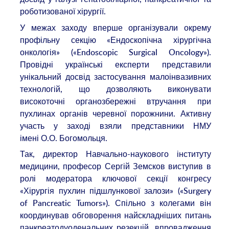
роботизованої хірургії.
У межах заходу вперше організували окрему
профільну секцію «Ендоскопічна хірургічна
онкологія» («Endoscopic Surgical Oncology»).
Провідні українські експерти представили
унікальний досвід застосування малоінвазивних
технологій, що дозволяють виконувати
високоточні органозбережні втручання при
пухлинах органів черевної порожнини. Активну
участь у заході взяли представники НМУ
імені О.О. Богомольця.
Так, директор Навчально-наукового інституту
медицини, професор Сергій Земсков виступив в
ролі модератора ключової секції конгресу
«Хірургія пухлин підшлункової залози» («Surgery
of Pancreatic Tumors»). Спільно з колегами він
координував обговорення найскладніших питань
панкреатодуоденальних резекцій, впровадження