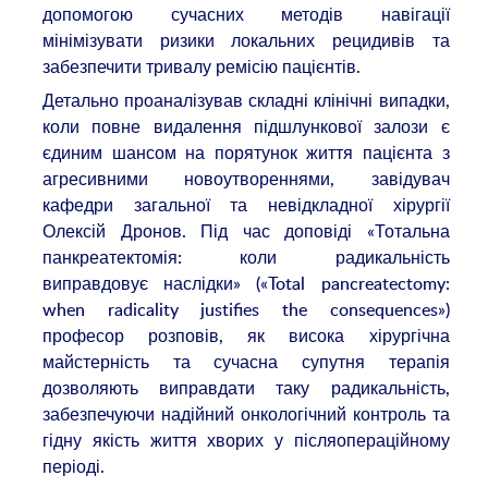
допомогою сучасних методів навігації
мінімізувати ризики локальних рецидивів та
забезпечити тривалу ремісію пацієнтів.
Детально проаналізував складні клінічні випадки,
коли повне видалення підшлункової залози є
єдиним шансом на порятунок життя пацієнта з
агресивними новоутвореннями, завідувач
кафедри загальної та невідкладної хірургії
Олексій Дронов. Під час доповіді «Тотальна
панкреатектомія: коли радикальність
виправдовує наслідки» («Total pancreatectomy:
when radicality justifies the consequences»)
професор розповів, як висока хірургічна
майстерність та сучасна супутня терапія
дозволяють виправдати таку радикальність,
забезпечуючи надійний онкологічний контроль та
гідну якість життя хворих у післяопераційному
періоді.