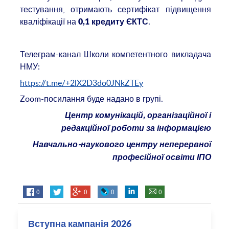
тестування, отримають сертифікат підвищення
кваліфікації на
.
0,1 кредиту ЄКТС
Телеграм-канал Школи компетентного викладача
НМУ:
https://t.me/+2lX2D3do0JNkZTEy
Zoom-посилання буде надано в групі.
Центр комунікацій, організаційної
і
редакційної роботи за інформацією
Навчально-наукового центру неперервної
професійної освіти ІПО
0
0
0
0
Вступна кампанія 2026