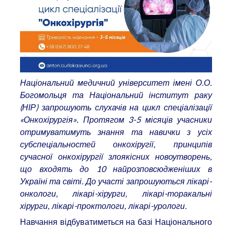
Національний медичний університет імені О.О.
Богомольця та Національний інститут раку
(НІР) запрошують слухачів на цикл спеціалізації
«Онкохірургія». Протягом 3-5 місяців учасники
отримуватимуть знання та навички з усіх
субспеціальностей онкохіругії, принципів
сучасної онкохірургії злоякісних новоутворень,
що входять до 10 найрозповсюдженіших в
Україні та світі. До участі запрошуються лікарі-
онкологи, лікарі-хірурги, лікарі-торакальні
хірурги, лікарі-проктологи, лікарі-урологи.
Навчання відбуватиметься на базі Національного