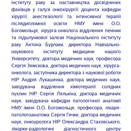
інституту раку за наставництва досвідчених
фахівців у галузі онкохірургії: доцента кафедри
хірургії, анестезіології та інтенсивної терапії
післядипломної освіти НМУ імені О.О.
Богомольця, хірурга-онколога відділення печінки
та підшлункової залози Національного інституту
раку Антона Бурлаки, директора Навчально-
наукового інституту медицини нашого
Університету, доктора медичних наук, професора
Сергія Земскова, доктора медичних наук, хірурга-
онколога, заступника директора з наукової роботи
НІР Андрія Лукашенка, доктора медичних наук,
завідувача відділення хіміотерапії солідних
пухлин НІР Сергія Лялькіна, доктора медичних
наук, завідувача кафедри патологічної анатомії
НМУ імені О.О. Богомольця, професора, лікаря-
патологоанатома Сергія Гички, доктора медичних
наук, онкоуролога НІР Олександра Стаховського,
лікарки-радіологині діагностичного центру