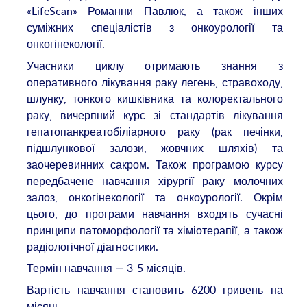
«LifeScan» Романни Павлюк, а також інших
суміжних спеціалістів з онкоурології та
онкогінекології.
Учасники циклу отримають знання з
оперативного лікування раку легень, стравоходу,
шлунку, тонкого кишківника та колоректального
раку, вичерпний курс зі стандартів лікування
гепатопанкреатобіліарного раку (рак печінки,
підшлункової залози, жовчних шляхів) та
заочеревинних сакром. Також програмою курсу
передбачене навчання хірургії раку молочних
залоз, онкогінекології та онкоурології. Окрім
цього, до програми навчання входять сучасні
принципи патоморфології та хіміотерапії, а також
радіологічної діагностики.
Термін навчання — 3-5 місяців.
Вартість навчання становить 6200 гривень на
місяць.