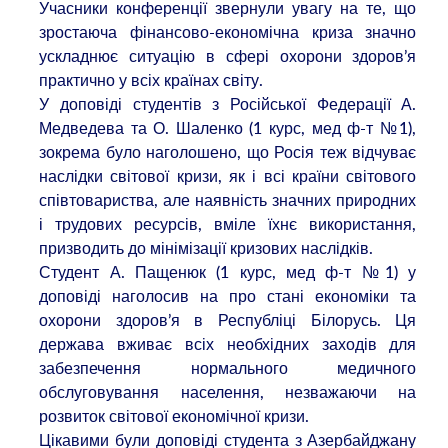
Учасники конференції звернули увагу на те, що
зростаюча фінансово-економічна криза значно
ускладнює ситуацію в сфері охорони здоров’я
практично у всіх країнах світу.
У доповіді студентів з Російської Федерації А.
Медведева та О. Шаленко (1 курс, мед ф-т №1),
зокрема було наголошено, що Росія теж відчуває
наслідки світової кризи, як і всі країни світового
співтовариства, але наявність значних природних
і трудових ресурсів, вміле їхнє використання,
призводить до мінімізації кризових наслідків.
Студент А. Пащенюк (1 курс, мед ф-т №1) у
доповіді наголосив на про стані економіки та
охорони здоров’я в Республіці Білорусь. Ця
держава вживає всіх необхідних заходів для
забезпечення нормального медичного
обслуговування населення, незважаючи на
розвиток світової економічної кризи.
Цікавими були доповіді студента з Азербайджану