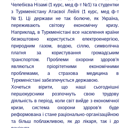
Челебієва Нізамі (1 курс, мед ф-т №1) та студентки
з Туркменістану Атаєвої Лейлі (1 курс, мед ф-т
№1). Ці держави не так болюче, як Україна,
переживають світову економічну кризу.
Наприклад, в Туркменістані все населення країни
безкоштовно користується електроенергією,
природним газом, водою, сіллю, символічна
платня за користування громадським
транспортом. Проблеми охорони здоров’я
являються пріорітетними економічними
проблемами, а страхова медицина в
Туркменістані забезпечується державою.
Хочеться вірити, що наші сьогоднішні
першокурсники розпочнуть свою трудову
діяльність в період, коли світ вийде з економічної
кризи, система охорони здоров’я буде
реформована і стане раціонально-організаційною
та більш поблажливою, як до лікаря, так і до