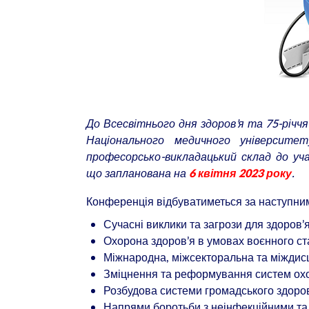
До Всесвітнього дня здоров’я та 75-річч
Національного медичного університе
професорсько-викладацький склад до уча
що запланована на
.
6 квітня 2023 року
Конференція відбуватиметься за наступн
Сучасні виклики та загрози для здоров’
Охорона здоров’я в умовах воєнного ст
Міжнародна, міжсекторальна та міждисц
Зміцнення та реформування систем охо
Розбудова системи громадського здоров
Напрями боротьби з неінфекційними та