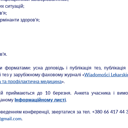
х ситуацій;
в’я;
ермінанти здоров’я;
в’я.
 форматами: усна доповідь і публікація тез, публікація 
і тез у зарубіжному фаховому журналі «
Wiadomości Lekarski
а та профілактична медицина
».
цій приймаються до 10 березня. Анкета учасника і вимо
оданому
.
Інформаційному листі
роведенням конференції, звертатися за тел. +380 66 417 44 
@gmail.com
.