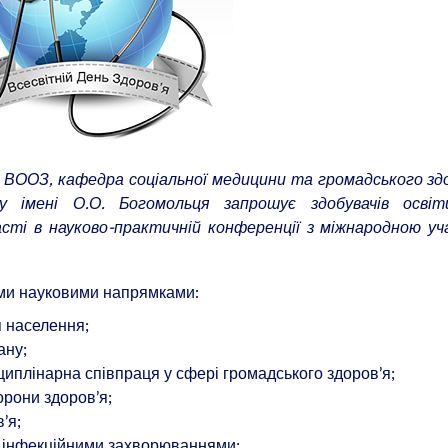
я ВООЗ, кафедра соціальної медицини та громадського зд
ту імені О.О. Богомольця запрошує здобувачів осві
сті в науково-практичній конференції з міжнародною у
ими науковими напрямками:
я населення;
ану;
иплінарна співпраця у сфері громадського здоров’я;
рони здоров’я;
’я;
 інфекційними захворюваннями;