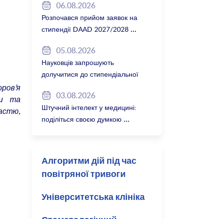
06.08.2026
Розпочався прийом заявок на
стипендії DAAD 2027/2028
05.08.2026
Науковців запрошують
долучитися до стипендіальної
програми Вільної держави
оров’я
03.08.2026
Баварія 2027/28
ти та
Штучний інтелект у медицині:
частю,
поділіться своєю думкою
Алгоритми дій під час
повітряної тривоги
Університетська клініка