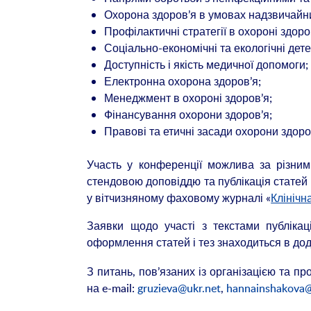
Охорона здоров’я в умовах надзвичайни
Профілактичні стратегії в охороні здоро
Соціально-економічні та екологічні дет
Доступність і якість медичної допомоги;
Електронна охорона здоров’я;
Менеджмент в охороні здоров’я;
Фінансування охорони здоров’я;
Правові та етичні засади охорони здоро
Участь у конференції можлива за різними
стендовою доповіддю та публікація статей 
у вітчизняному фаховому журналі «
Клінічн
Заявки щодо участі з текстами публіка
оформлення статей і тез знаходиться в д
З питань, пов’язаних із організацією та п
на e-mail:
gruzieva@ukr.net
,
hannainshakova