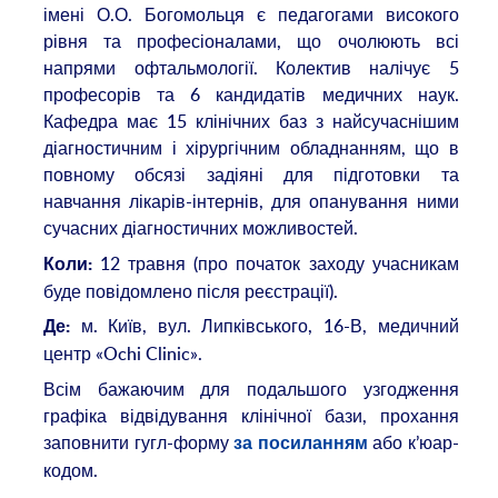
імені О.О. Богомольця є педагогами високого
рівня та професіоналами, що очолюють всі
напрями офтальмології. Колектив налічує 5
професорів та 6 кандидатів медичних наук.
Кафедра має 15 клінічних баз з найсучаснішим
діагностичним і хірургічним обладнанням, що в
повному обсязі задіяні для підготовки та
навчання лікарів-інтернів, для опанування ними
сучасних діагностичних можливостей.
12 травня (про початок заходу учасникам
Коли:
буде повідомлено після реєстрації).
м. Київ, вул. Липківського, 16-В, медичний
Де:
центр «Ochi Clinic».
Всім бажаючим для подальшого узгодження
графіка відвідування клінічної бази, прохання
заповнити гугл-форму
або к’юар-
за посиланням
кодом.