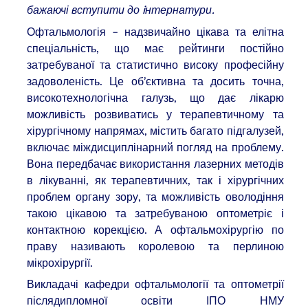
бажаючі вступити до iнтернатури.
Офтальмологія – надзвичайно цікава та елітна
спеціальність, що має рейтинги постійно
затребуваної та статистично високу професійну
задоволеність. Це об’єктивна та досить точна,
високотехнологічна галузь, що дає лікарю
можливість розвиватись у терапевтичному та
хірургічному напрямах, містить багато підгалузей,
включає міждисциплінарний погляд на проблему.
Вона передбачає використання лазерних методів
в лікуванні, як терапевтичних, так і хірургічних
проблем органу зору, та можливість оволодіння
такою цікавою та затребуваною оптометріє і
контактною корекцією. А офтальмохірургію по
праву називають королевою та перлиною
мікрохірургії.
Викладачі кафедри офтальмології та оптометрії
післядипломної освіти ІПО НМУ