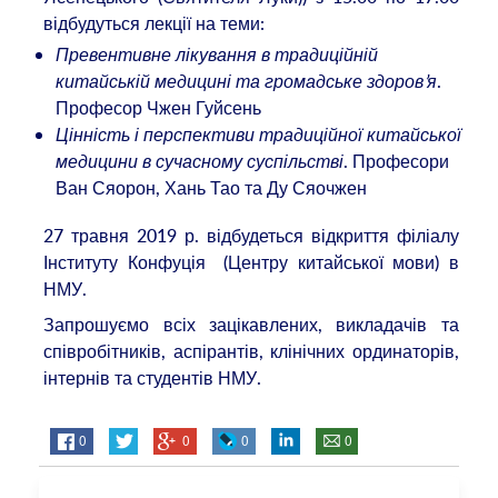
відбудуться лекції на теми:
Превентивне лікування в традиційній
китайській медицині та громадське здоров’я
.
Професор Чжен Гуйсень
Цінність і перспективи традиційної китайської
медицини в сучасному суспільстві
. Професори
Ван Сяорон, Хань Тао та Ду Сяочжен
27 травня 2019 р. відбудеться відкриття філіалу
Інституту Конфуція (Центру китайської мови) в
НМУ.
Запрошуємо всіх зацікавлених, викладачів та
співробітників, аспірантів, клінічних ординаторів,
інтернів та студентів НМУ.
0
0
0
0