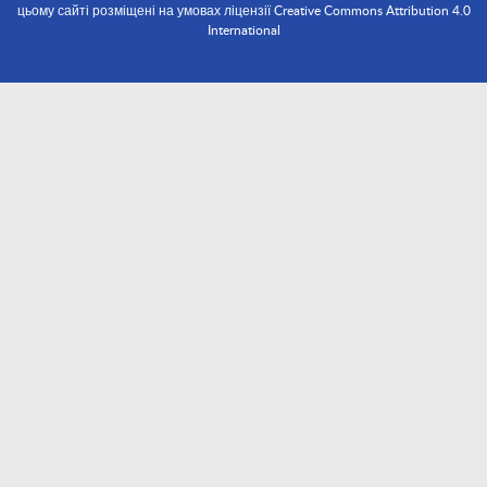
цьому сайті розміщені на умовах ліцензії Creative Commons Attribution 4.0
International