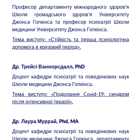
Професор департаменту міжнародного здоров’я
Школи громадського здоров’я Університету
Джонcа Гопкінса та професор психіатрії Школи
медицини Університету Джонcа Гопкінса.
Тема виступу: «Стійкість та перша психологічна
допомога в кризовий період».
Др. Трейсі Ваннорсдалл, PhD
Доцент кафедри психіатрії та поведінкових наук
Школи медицини Джонса Гопкінса.
Тема виступу: «Подолання Covid-19: синдром
після інтенсивної терапії».
Др. Лаура Муррай, Phd, MA
Доцент кафедри психіатрії та поведінкових наук
Школи медицини Джонса Гопкінса, департаменту