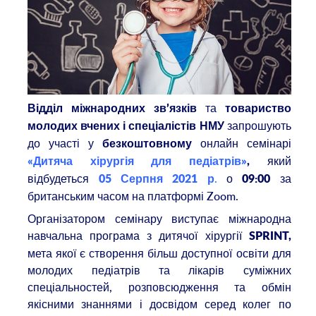
та
Відділ міжнародних зв’язків
товариство
запрошують
молодих вчених і спеціалістів НМУ
до участі у
онлайн семінарі
безкоштовному
який
«Дитяча хірургія для педіатрів»
,
відбудеться
.
о
за
05 Серпня 2021 р
09:00
британським часом на платформі Zoom.
Організатором семінару виступає міжнародна
навчальна програма з дитячої хірургії
SPRINT
,
мета якої є створення більш доступної освіти для
молодих педіатрів та лікарів суміжних
спеціальностей, розповсюдження та обмін
якісними знаннями і досвідом серед колег по