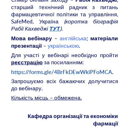
Рабія Кахведжі
старший технічний радник з питань
фармацевтичної політики та управління,
SafeMed, Україна
(коротка біографія
Рабії Кахведжі
)
.
ТУТ
–
англійська
;
Мова вебінару
матеріали
–
українською
.
презентації
Для участі у вебінарі необхідно пройти
за посиланням:
реєстрацію
https://forms.gle/4BrFkDEwWkiPFoMCA
.
Запрошуємо всіх бажаючих долучитися
до вебінару.
Кількість місць – обмежена.
Кафедра організації та економіки
фармації