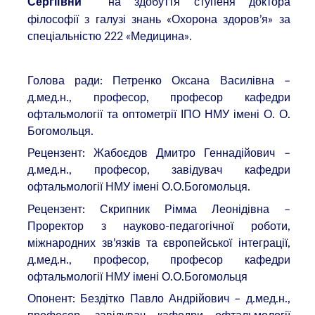
на здобуття ступеня доктора
Сергіївни
філософії з галузі знань «Охорона здоров’я» за
спеціальністю 222 «Медицина».
Голова ради: Петренко Оксана Василівна –
д.мед.н., професор, професор кафедри
офтальмології та оптометрії ІПО НМУ імені О. О.
Богомольця.
Рецензент: Жабоєдов Дмитро Геннадійович –
д.мед.н., професор, завідувач кафедри
офтальмології НМУ імені О.О.Богомольця.
Рецензент: Скрипник Рімма Леонідівна –
Проректор з науково-педагогічної роботи,
міжнародних зв’язків та європейської інтеграції,
д.мед.н., професор, професор кафедри
офтальмології НМУ імені О.О.Богомольця
Опонент: Бездітко Павло Андрійович – д.мед.н.,