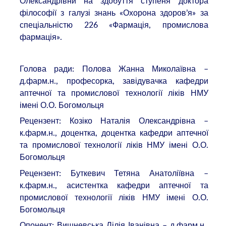
Олександрівни на здобуття ступеня доктора
філософії з галузі знань «Охорона здоров’я» за
спеціальністю 226 «Фармація, промислова
фармація».
Голова ради: Полова Жанна Миколаївна –
д.фарм.н., професорка, завідувачка кафедри
аптечної та промислової технології ліків НМУ
імені О.О. Богомольця
Рецензент: Козіко Наталія Олександрівна –
к.фарм.н., доцентка, доцентка кафедри аптечної
та промислової технології ліків НМУ імені О.О.
Богомольця
Рецензент: Буткевич Тетяна Анатоліївна –
к.фарм.н., асистентка кафедри аптечної та
промислової технології ліків НМУ імені О.О.
Богомольця
Опонент: Вишневська Лілія Іванівна – д.фарм.н.,