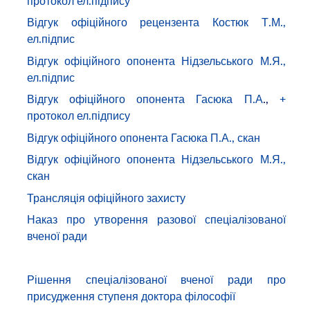
протокол ел.підпису
Відгук офіційного рецензента Костюк Т.М.,
ел.підпис
Відгук офіційного опонента Нідзельського М.Я.,
ел.підпис
Відгук офіційного опонента Гасюка П.А
.,
+
протокол ел.підпису
Відгук офіційного опонента Гасюка П.А., скан
Відгук офіційного опонента Нідзельського М.Я.,
скан
Трансляція офіційного захисту
Наказ про утворення разової спеціалізованої
вченої ради
Рішення спеціалізованої вченої ради про
присудження ступеня доктора філософії