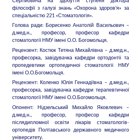
Сергійовича
на здобуття ступеня доктора
філософії з галузі знань «Охорона здоров’я» за
спеціальністю 221 «Стоматологія».
Голова ради: Борисенко Анатолій Васильович –
д.мед.н., професор, професор кафедри
стоматології НМУ імені О.О. Богомольця.
Рецензент: Костюк Тетяна Михайлівна – д.мед.н.,
професорка, завідувачка кафедри ортодонтіі та
пропедевтики ортопедичноі стоматологіі НМУ
імені О.О.Богомольця.
Рецензент: Коленко Юлія Геннадіївна – д.мед.н.,
професорка, завідувачка кафедри терапевтичної
стоматології НМУ імені О.О.Богомольця.
Опонент: Нідзельський Михайло Яковлевич –
д.мед.н., професор, професор кафедри
післядипломної освіти лікарів стоматологів-
ортопедів Полтавського державного медичного
університету.