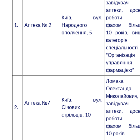
завідувач
аптеки, досв
Київ, вул.
роботи 
1.
Аптека № 2
Народного
фахом біль
ополчення, 5
10 років, ви
категорія 
спеціальності
“Організація
управління
фармацією”
Ломака
Олександр
Миколайович,
Київ, вул.
Аптека №7
завідувач
2.
Січових
аптеки, досв
стрільців, 10
роботи 
фахом біль
10 років