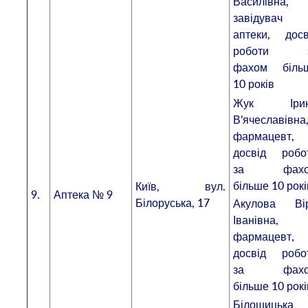
Василівна,
завідувач
аптеки, досв
роботи 
фахом біль
10 років
Жук Іри
В’ячеславівна
фармацевт,
досвід робо
за фахо
більше 10 рокі
Київ, вул.
9.
Аптека № 9
Білоруська, 17
Акулова Ві
Іванівна,
фармацевт,
досвід робо
за фахо
більше 10 рокі
Білошицька