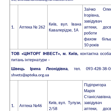
Заїчко Оле
Ігорівна,
завідувач
Київ, вул. Івана
1.
Аптека № 262
аптеки, досв
Кавалерідзе, 1А
роботи 
фахом біль
10 років
контактна особа
ТОВ «ЦІНТОРГ ІНВЕСТ», м. Київ,
питань інтернатури –
, тел. 093-428-38-0
Швець Ірина Леонідівна
shvets@apteka.org.ua
Підіпригора
Марія
Станіславівна
Київ, вул. Тулузи,
завідувач
1.
Аптека №46
2/58
аптеки, досв