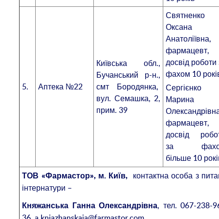
Святненко
Оксана
Анатоліївна,
фармацевт,
досвід роботи 
Київська обл.,
фахом 10 рокі
Бучанський р-н.,
5.
Аптека №22
смт Бородянка,
Сергієнко
вул. Семашка, 2,
Марина
прим. 39
Олександрівна
фармацевт,
досвід робо
за фахо
більше 10 рокі
контактна особа з пита
ТОВ «Фармастор», м. Київ,
інтернатури –
, тел. 067-238-9
Княжанська Ганна Олександрівна
36, a.kniazhanskaia@farmastor.com