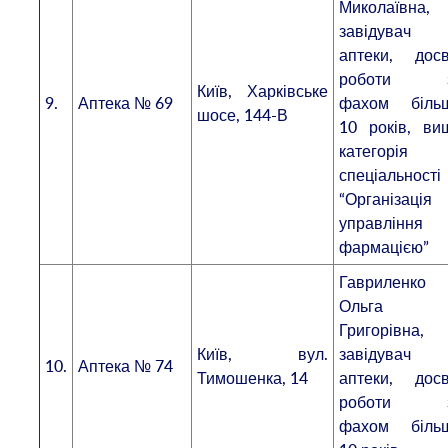
Миколаївна,
завідувач
аптеки, досв
роботи 
Київ, Харківське
9.
Аптека № 69
фахом біль
шосе, 144-В
10 років, ви
категорія 
спеціальності
“Організація
управління
фармацією”
Гавриленко
Ольга
Григорівна,
Київ, вул.
завідувач
10.
Аптека № 74
Тимошенка, 14
аптеки, досв
роботи 
фахом біль