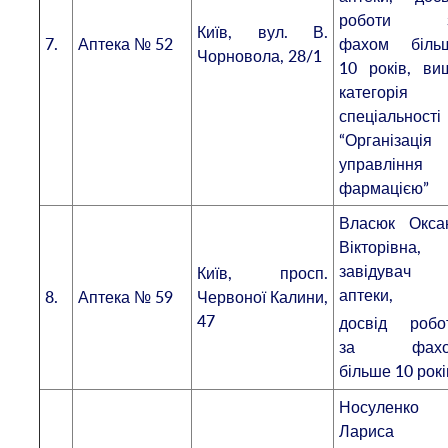
роботи 
Київ, вул. В.
7.
Аптека № 52
фахом біль
Чорновола, 28/1
10 років, ви
категорія 
спеціальності
“Організація
управління
фармацією”
Власюк Окса
Вікторівна,
завідувач
Київ, просп.
аптеки,
8.
Аптека № 59
Червоної Калини,
47
досвід робо
за фахо
більше 10 рокі
Носуленко
Лариса