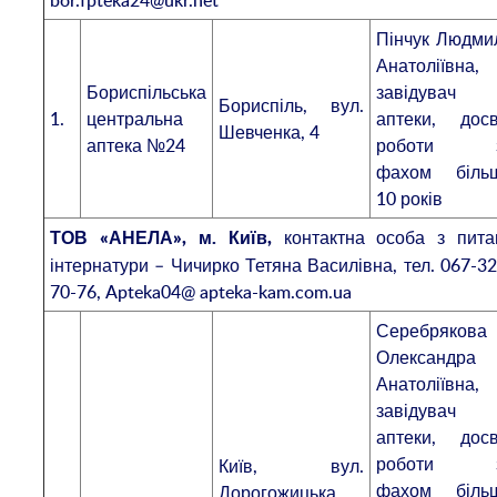
Пінчук Людми
Анатоліївна,
Бориспільська
завідувач
Бориспіль, вул.
1.
центральна
аптеки, досв
Шевченка, 4
аптека №24
роботи 
фахом біль
10 років
контактна особа з пита
ТОВ «АНЕЛА», м. Київ,
інтернатури – Чичирко Тетяна Василівна, тел. 067-32
70-76, Apteka04@ apteka-kam.com.ua
Серебрякова
Олександра
Анатоліївна,
завідувач
аптеки, досв
роботи 
Київ, вул.
фахом біль
Дорогожицька,