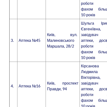
роботи 
фахом біль
10 років
Шульга Іри
Євгеніївна,
Київ, вул.
завідувач
3.
Аптека №45
Малиновського
аптеки, досв
Маршала, 28/2
роботи 
фахом біль
10 років
Кірсанова
Людмила
Вікторівна,
Київ, проспект
завідувач
4.
Аптека №16
Правди, 94
аптеки, досв
роботи 
фахом біль
10 років