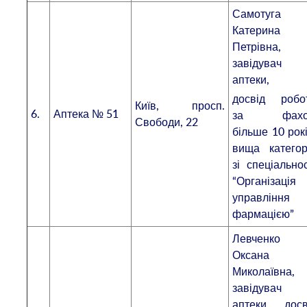
Самотуга
Катерина
Петрівна,
завідувач
аптеки,
досвід робо
Київ, просп.
6.
Аптека № 51
за фахо
Свободи, 22
більше 10 рокі
вища категор
зі спеціальнос
“Організація
управління
фармацією”
Левченко
Оксана
Миколаївна,
завідувач
аптеки, досв