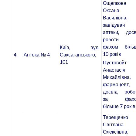
Ощепкова
Оксана
Василівна,
завідувач
аптеки, досв
роботи 
фахом біль
Київ, вул.
10 років
4.
Аптека № 4
Саксаганського,
101
Пустовойт
Анастасія
Михайлівна,
фармацевт,
досвід робо
за фахо
більше 7 років
Терещенко
Світлана
Олексіївна,