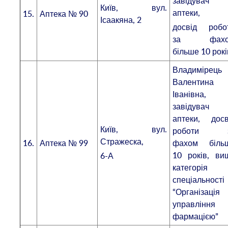
завідувач
Київ, вул.
аптеки,
15.
Аптека № 90
Ісаакяна, 2
досвід робо
за фахо
більше 10 рокі
Владимірець
Валентина
Іванівна,
завідувач
аптеки, досв
Київ, вул.
роботи 
Стражеска,
16.
Аптека № 99
фахом біль
10 років, ви
6-А
категорія 
спеціальності
“Організація
управління
фармацією”