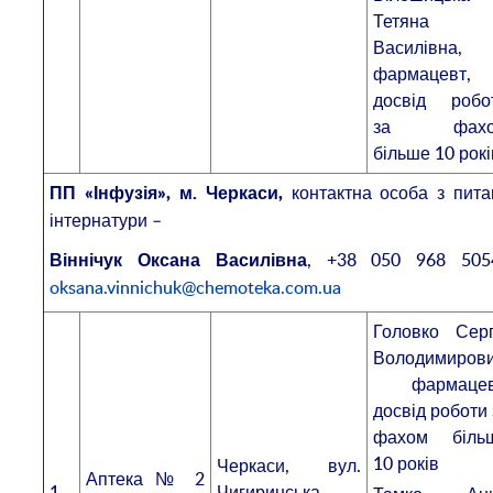
Тетяна
Василівна,
фармацевт,
досвід робо
за фахо
більше 10 рокі
контактна особа з пита
ПП «Інфузія», м. Черкаси,
інтернатури –
, +38 050 968 505
Віннічук Оксана Василівна
oksana.vinnichuk@chemoteka.com.ua
Головко Серг
Володимирови
фармацев
досвід роботи 
фахом біль
10 років
Черкаси, вул.
Аптека № 2
1.
Чигиринська,