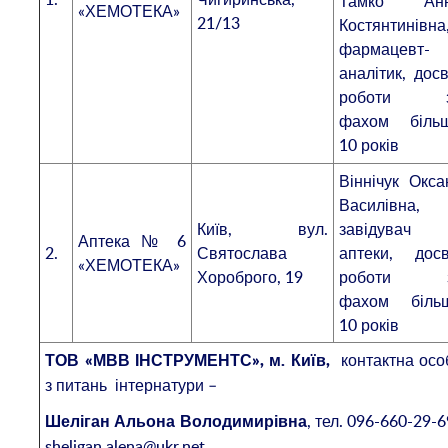
Тамко Ан
«ХЕМОТЕКА»
21/13
Костянтинівна
фармацевт-
аналітик, досв
роботи 
фахом біль
10 років
Віннічук Окса
Василівна,
Київ, вул.
завідувач
Аптека № 6
2.
Святослава
аптеки, досв
«ХЕМОТЕКА»
Хороброго, 19
роботи 
фахом біль
10 років
контактна осо
ТОВ «МВВ ІНСТРУМЕНТС», м. Київ,
з питань інтернатури –
, тел. 096-660-29-6
Шеліган Альона Володимирівна
sheligan.alena@ukr.net