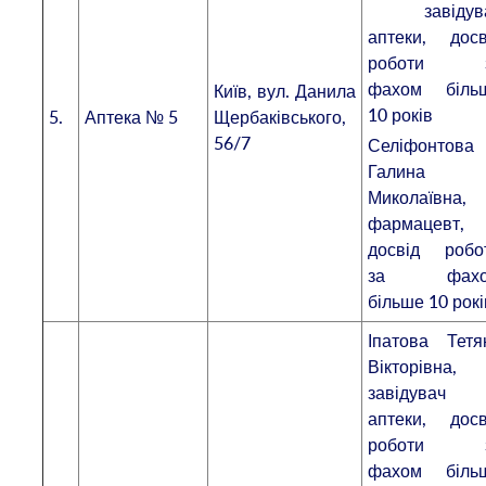
завідув
аптеки, досв
роботи 
фахом біль
Київ, вул. Данила
10 років
5.
Аптека № 5
Щербаківського,
56/7
Селіфонтова
Галина
Миколаївна,
фармацевт,
досвід робо
за фахо
більше 10 рокі
Іпатова Тетя
Вікторівна,
завідувач
аптеки, досв
роботи 
фахом біль