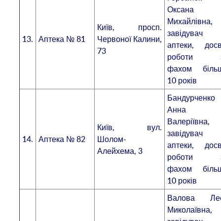
Оксана
Михайлівна,
Київ, просп.
завідувач
13.
Аптека № 81
Червоної Калини,
аптеки, досв
73
роботи 
фахом біль
10 років
Бандурченко
Анна
Валеріївна,
Київ, вул.
завідувач
14.
Аптека № 82
Шолом-
аптеки, досв
Алейхема, 3
роботи 
фахом біль
10 років
Валова Ле
Миколаївна,