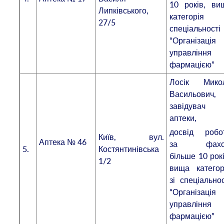
10 років, ви
Липківського,
категорія 
27/5
спеціальності
“Організація
управління
фармацією”
Лосік Мико
Васильович,
завідувач
аптеки,
досвід робо
Київ, вул.
Аптека № 46
за фахо
5.
Костянтинівська
більше 10 рокі
1/2
вища категор
зі спеціальнос
“Організація
управління
фармацією”