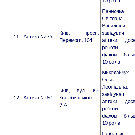
10 років
Панночка
Світлана
Василівна,
Київ, просп.
завідувач
11.
Аптека № 75
Перемоги, 104
аптеки, досв
роботи 
фахом біль
10 років
Миколайчук
Ольга
Леонідівна,
Київ, вул. Ю.
завідувач
12.
Аптека № 80
Коцюбинського,
аптеки, досв
9-А
роботи 
фахом біль
10 років
Горбатюк