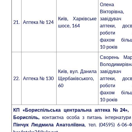
Олена
Вікторівна,
Київ, Харківське
завідувач
21.
Аптека № 124
шосе, 164
аптеки, досв
роботи 
фахом біль
10 років
Сворень Мар
Володимирівн
Київ, вул. Данила
завідувач
22.
Аптека № 130
Щербаківського,
аптеки, досв
60
роботи 
фахом біль
10 років
КП «
Бориспільська центральна аптека №24», 
контактна особа з питань інтернатури
Бориспіль,
, тел. (04595) 6-06-4
Пінчук Людмила Анатоліївна
bor.fpteka24@ukr.net