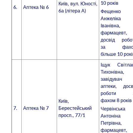
10 років
Київ, вул. Юності,
6.
Аптека № 6
6а (літера А)
Фещенко
Анжеліка
Іванівна,
фармацевт,
досвід робо
за фахо
більше 10 рокі
Іщук Світла
Тихонівна,
завідувач
аптеки, досв
роботи 
фахом 8 років
Київ,
7.
Аптека № 7
Берестейський
Червінська
просп., 77/1
Антоніна
Петрівна,
фармацевт,