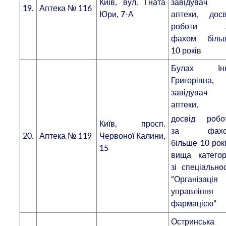
Київ, вул. Гната
завідувач
19.
Аптека № 116
Юри, 7-А
аптеки, досв
роботи 
фахом біль
10 років
Булах Ін
Григорівна,
завідувач
аптеки,
досвід робо
Київ, просп.
за фахо
20.
Аптека № 119
Червоної Калини,
більше 10 рокі
15
вища категор
зі спеціальнос
“Організація
управління
фармацією”
Остринська