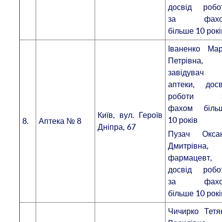
досвід робо
за фахо
більше 10 рокі
Іваненко Мар
Петрівна,
завідувач
аптеки, досв
роботи 
фахом біль
Київ, вул. Героїв
10 років
8.
Аптека № 8
Дніпра, 67
Пузач Окса
Дмитрівна,
фармацевт,
досвід робо
за фахо
більше 10 рокі
Чичирко Тетя