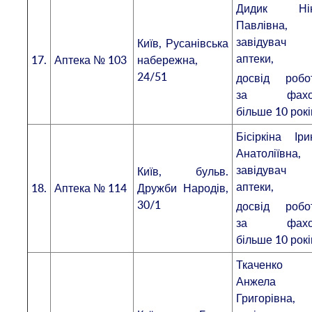
Дидик Ні
Павлівна,
завідувач
Київ, Русанівська
аптеки,
17.
Аптека № 103
набережна,
24/51
досвід робо
за фахо
більше 10 рокі
Бісіркіна Іри
Анатоліївна,
завідувач
Київ, бульв.
аптеки,
18.
Аптека № 114
Дружби Народів,
30/1
досвід робо
за фахо
більше 10 рокі
Ткаченко
Анжела
Григорівна,