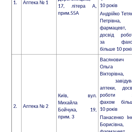
1.
Аптека № 1
10 років
17, літера А,
прим.55А
Андрійко Тетя
Петрівна,
фармацевт,
досвід робо
за фахо
більше 10 рокі
Васянович
Ольга
Вікторівна,
завідув
аптеки, досв
роботи 
Київ, вул.
фахом біль
Михайла
2.
Аптека № 2
10 років
Бойчука, 19,
прим. 3
Панасенко Ін
Борисівна,
фармацевт,