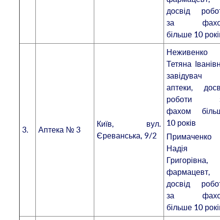
досвід робо
за фахо
більше 10 рокі
Неживенко
Тетяна Іванівн
завідувач
аптеки, досв
роботи 
фахом біль
10 років
Київ, вул.
3.
Аптека № 3
Єреванська, 9/2
Примаченко
Надія
Григорівна,
фармацевт,
досвід робо
за фахо
більше 10 рокі