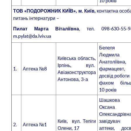
10 років
контактна особа
ТОВ «ПОДОРОЖНИК КИЇВ», м. Київ,
питань інтернатури –
, тел. 098-630-55-9
Пилат
Марта Віталіївна
m.pylat@da.lviv.ua
Белеля
Людмила
Київська область,
Анатоліївна,
Ірпінь, вул.
1.
Аптека №8
фармацевт,
Авіаконструктора
досвід роботи 
Антонова, 3-а
фахом біль
10 років
Шашкова
Оксана
Олександрівна
Київ, вул. Теліги
завідувач
2.
Аптека №1
Олени, 17
аптеки, досв