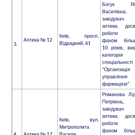
Богук Я
Василівна,
завідувач
аптеки, досв
роботи 
Київ, просп.
Аптека № 12
фахом біль
Відрадний, 61
3.
10 років, ви
категорія 
спеціальності
“Організація
управління
фармацією”
Романова Лід
Петрівна,.
завідувач
аптеки, досв
Київ, вул.
роботи 
Митрополита
фахом біль
4.
Аптека № 17
Василя