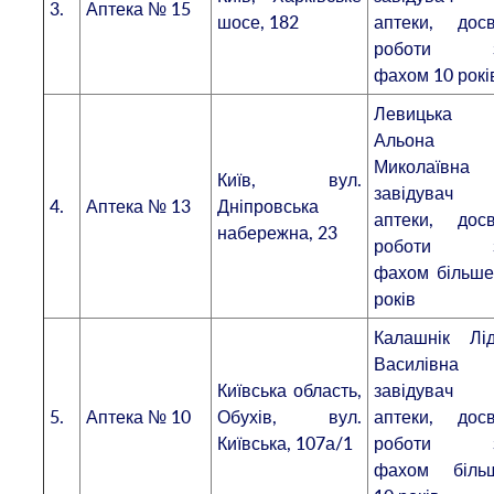
3.
Аптека № 15
шосе, 182
аптеки, досв
роботи 
фахом 10 рокі
Левицька
Альона
Миколаївна
Київ, вул.
завідувач
4.
Аптека № 13
Дніпровська
аптеки, досв
набережна, 23
роботи 
фахом більше
років
Калашнік Лід
Василівна
Київська область,
завідувач
5.
Аптека № 10
Обухів, вул.
аптеки, досв
Київська, 107а/1
роботи 
фахом біль