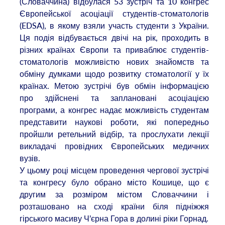
(Словаччина) відбулася 53 зустріч та 10 конгрес
Європейської асоціації студентів-стоматологів
(EDSA), в якому взяли участь студенти з України.
Ця подія відбувається двічі на рік, проходить в
різних країнах Європи та приваблює студентів-
стоматологів можливістю нових знайомств та
обміну думками щодо розвитку стоматології у їх
країнах. Метою зустрічі був обмін інформацією
про здійснені та заплановані асоціацією
програми, а конгрес надає можливість студентам
представити наукові роботи, які попередньо
пройшли ретельний відбір, та прослухати лекції
викладачі провідних Європейських медичних
вузів.
У цьому році місцем проведення чергової зустрічі
та конгресу було обрано місто Кошице, що є
другим за розміром містом Словаччини і
розташовано на сході країни біля підніжжя
гірського масиву Ч’єрна Гора в долині ріки Горнад.