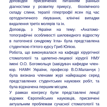
доповідей присвячених питанням ранньої
діагностики у розвитку прикусу, біохімічного
складу слини, терапії гіпертрофії ясен під час
ортодонтичного лікування, клінічні випадки
видалення третіх молярів та ін.
Доповідь з України на тему: «Анатомо-
топографічні особливості шиловидного відростку
в патогенезі синдрому Ігла» була представлена
студенткою п’ятого курсу Гриб Юлією.
Робота, що виконувалася на кафедрі хірургічної
стоматології та щелепно-лицевої хірургії НМУ
імені О.О. Богомольця (завідувач кафедри член-
кор. НАМН України, професор В.О.Маланчук )
була визнана членами журі найкращою серед
представлених студентських наукових робіт, та
була відзначена першим місцем.
У рамках конгресу були представлені лекції
відомих Європейських науковців, присвячені
актуальним проблемам сучасної стоматології та