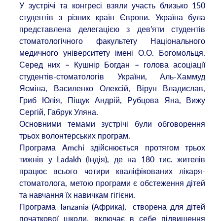
У зустрічі та конгресі взяли участь близько 150
студентів з різних країн Європи. Україна була
представлена делегацією з дев’яти студентів
стоматологічного факультету Національного
медичного університету імені О.О. Богомольця.
Серед них – Кушнір Богдан – голова асоціації
студентів-стоматологів України, Аль-Хаммуд
Ясміна, Василенко Олексій, Вірун Владислав,
Гриб Юлія, Піщук Андрій, Рубцова Яна, Вижу
Сергій, Габрук Уляна.
Основними темами зустрічі були обговорення
трьох волонтерських програм.
Програма Amchi здійснюється протягом трьох
тижнів у Ladakh (Індія), де на 180 тис. жителів
працює всього чотири кваліфікованих лікаря-
стоматолога, метою програми є обстеження дітей
та навчання їх навичкам гігієни.
Програма Tanzania (Африка), створена для дітей
початкової школи, включає в себе підвищення