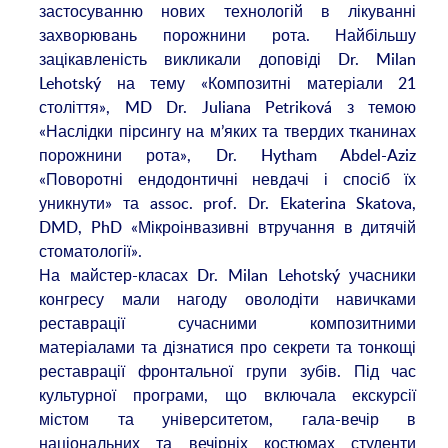
застосуванню нових технологій в лікуванні
захворювань порожнини рота. Найбільшу
зацікавленість викликали доповіді Dr. Milan
Lehotský на тему «Композитні матеріали 21
століття», MD Dr. Juliana Petriková з темою
«Наслідки пірсингу на м’яких та твердих тканинах
порожнини рота», Dr. Hytham Abdel-Aziz
«Поворотні ендодонтичні невдачі і спосіб їх
уникнути» та assoc. prof. Dr. Ekaterina Skatova,
DMD, PhD «Мікроінвазивні втручання в дитячій
стоматології».
На майстер-класах Dr. Milan Lehotský учасники
конгресу мали нагоду оволодіти навичками
реставрації сучасними композитними
матеріалами та дізнатися про секрети та тонкощі
реставрації фронтальної групи зубів. Під час
культурної програми, що включала екскурсії
містом та університетом, гала-вечір в
національних та вечірніх костюмах студенти