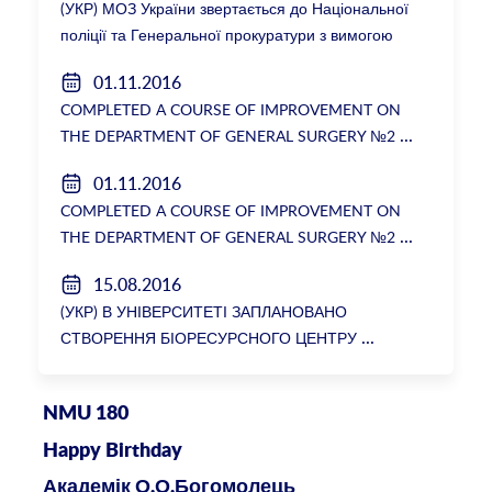
(УКР) МОЗ України звертається до Національної
поліції та Генеральної прокуратури з вимогою
розслідування низки зухвалих злочинів екс-
01.11.2016
ректорки НМУ Катерини Амосової
COMPLETED A COURSE OF IMPROVEMENT ON
THE DEPARTMENT OF GENERAL SURGERY №2
01.11.2016
COMPLETED A COURSE OF IMPROVEMENT ON
THE DEPARTMENT OF GENERAL SURGERY №2
15.08.2016
(УКР) В УНІВЕРСИТЕТІ ЗАПЛАНОВАНО
СТВОРЕННЯ БІОРЕСУРСНОГО ЦЕНТРУ
NMU 180
Happy Birthday
Академік О.О.Богомолець