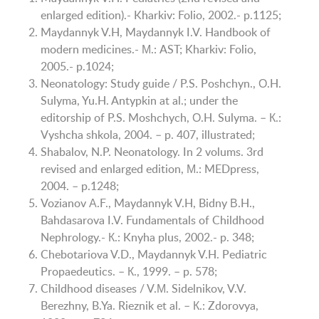
enlarged edition).- Kharkiv: Folio, 2002.- p.1125;
Maydannyk V.H, Maydannyk I.V. Handbook of
modern medicines.- М.: AST; Kharkiv: Folio,
2005.- p.1024;
Neonatology: Study guide / P.S. Poshchyn., О.H.
Sulyma, Yu.H. Antypkin at al.; under the
editorship of P.S. Moshchych, О.H. Sulyma. – К.:
Vyshcha shkola, 2004. – p. 407, illustrated;
Shabalov, N.P. Neonatology. In 2 volums. 3rd
revised and enlarged edition, М.: MEDpress,
2004. – p.1248;
Vozianov А.F., Maydannyk V.H, Bidny В.H.,
Bahdasarova I.V. Fundamentals of Childhood
Nephrology.- К.: Knyha plus, 2002.- p. 348;
Chebotariova V.D., Maydannyk V.H. Pediatric
Propaedeutics. – К., 1999. – p. 578;
Childhood diseases / V.М. Sidelnikov, V.V.
Berezhny, B.Ya. Rieznik et al. – К.: Zdorovya,