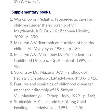
1999. – p. 734.
Supplementary books:
Workshop on Pediatric Propaedeutic care for
children /under the editorship of V.H.
Maydannyk, К.D. Duk.- К.: Znannya Ukrainy,
2002.- p. 356;
Mazuryn А.V. Textbook on nutrition of healthy
child. – М.: Mydytsyna, 1980. – p. 180;
Mazuryn А.V., Vorontsov I.V. Propaedeutics of
Childhood Diseases. – St.P.: Foliant, 1999. – p.
928;
Vorontsov I.V., Mazuryn А.V. Handbook of
Pediatric Dietetics.- Л.:Medytsyna, 1980.- p.416;
Features and semiotics of childhood diseases/
under the editorship of І.S. Smiyan,
V.H.Maydannyk. – Ternopil-Kyiv, 1999.- p. 146;
Studenikin М.Ya., Ladodo К.S. Young Child
Feeding. – L.: Medytsyna, 1991. – p.176;