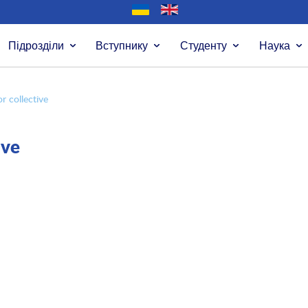
Підрозділи
Вступнику
Студенту
Наука
r collective
ive