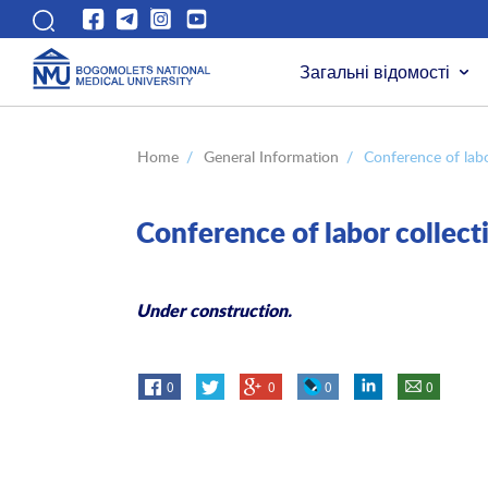
Загальні відомості
Home
/
General Information
/
Conference of labo
Conference of labor collect
Under construction.
0
0
0
0