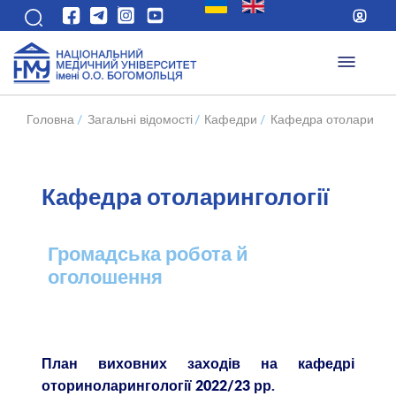
Головна
/
Загальні відомості
/
Кафедри
/
Кафедрa отоларингол
Кафедрa отоларингології
Громадська робота й
оголошення
План виховних заходів на кафедрі
оториноларингології 2022/23 рр.