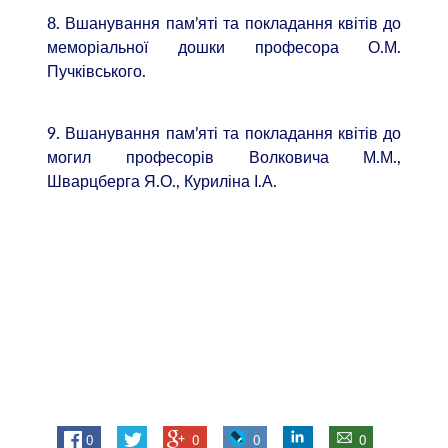
8. Вшанування пам’яті та покладання квітів до
меморіальної дошки професора О.М.
Пучківського.
9. Вшанування пам’яті та покладання квітів до
могил професорів Волковича М.М.,
Шварцберга Я.О., Куриліна І.А.
0
0
0
0