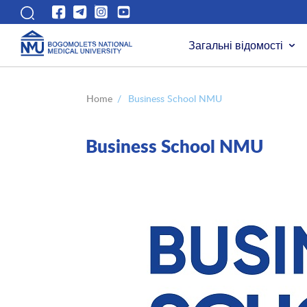
Загальні відомості
Home
/
Business School NMU
Business School NMU