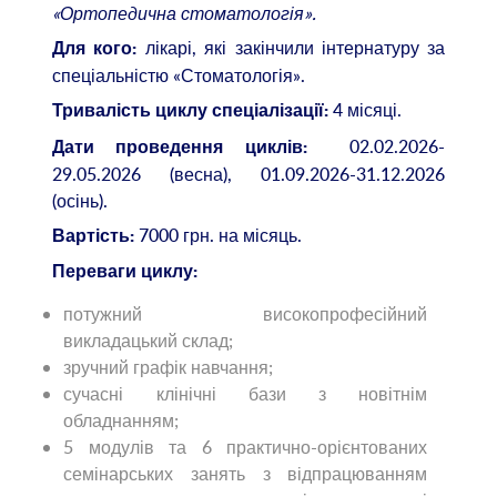
«Ортопедична стоматологія».
лікарі, які закінчили інтернатуру за
Для
к
ого:
спеціальністю «Стоматологія».
4 місяці.
Тривалість циклу спеціалізації:
02.02.2026-
Дати п
р
оведення циклів
:
29.05.2026 (весна), 01.09.2026-31.12.2026
(осінь).
7000 грн. на місяць.
Вартість
:
Переваги циклу:
потужний високопрофесійний
викладацький склад;
зручний графік навчання;
сучасні клінічні бази з новітнім
обладнанням;
5 модулів та 6 практично-орієнтованих
семінарських занять з відпрацюванням