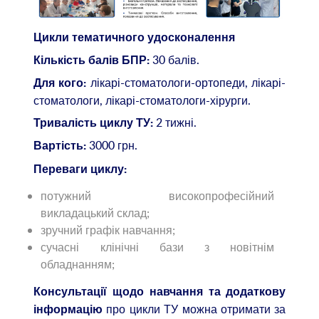
Цикли тематичного удосконалення
30 балів.
Кількість балів БПР:
лікарі-стоматологи-ортопеди, лікарі-
Для
к
ого:
стоматологи, лікарі-стоматологи-хірурги.
2 тижні.
Тривалість циклу
ТУ:
3000 грн.
Вартість:
Переваги циклу:
потужний високопрофесійний
викладацький склад;
зручний графік навчання;
сучасні клінічні бази з новітнім
обладнанням;
Консультації щодо навчання та додаткову
про цикли ТУ можна отримати за
інформацію