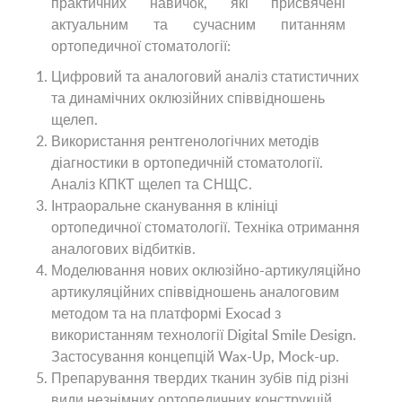
практичних навичок, які присвячені
актуальним та сучасним питанням
ортопедичної стоматології:
Цифровий та аналоговий аналіз статистичних
та динамічних оклюзійних співвідношень
щелеп.
Використання рентгенологічних методів
діагностики в ортопедичній стоматології.
Аналіз КПКТ щелеп та СНЩС.
Інтраоральне сканування в клініці
ортопедичної стоматології. Техніка отримання
аналогових відбитків.
Моделювання нових оклюзійно-артикуляційно
артикуляційних співвідношень аналоговим
методом та на платформі Exocad з
використанням технології Digital Smile Design.
Застосування концепцій Wax-Up, Mock-up.
Препарування твердих тканин зубів під різні
види незнімних ортопедичних конструкцій.