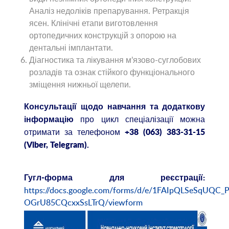
Аналіз недоліків препарування. Ретракція
ясен. Клінічні етапи виготовлення
ортопедичних конструкцій з опорою на
дентальні імплантати.
Діагностика та лікування м’язово-суглобових
розладів та ознак стійкого функціонального
зміщення нижньої щелепи.
Консультації щодо навчання та додаткову
про цикл спеціалізації можна
інформацію
отримати за телефоном
+38 (063) 383-31-15
(
Viber
,
Telegram
).
Гугл-форма
для ре
єстрації
:
https://docs.google.com/forms/d/e/1FAIpQLSeSqUQC
OGrU85CQcxxSsLTrQ/viewform