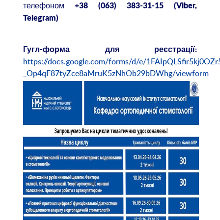
телефоном
+38 (063) 383-31-15
(
V
iber,
T
elegram)
Гугл-форма для реєстрації:
https://docs.google.com/forms/d/e/1FAIpQLSfir5kj0OZ
_Op4qF87tyZce8aMruK5zNhOb29bDWhg/viewform