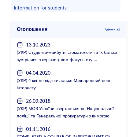
Information for students
Оголошення
Watch all
13.10.2023
(УКР) Студенти-майбутні стоматологи та їх батьки
зустрілися з керівництвом факультету
04.04.2020
(УКР) 4 квітня відзначається Міжнародний день
інтернету
26.09.2018
(УКР) МОЗ України звертається до Національної
поліції та Генеральної прокуратури з вимогою
розслідування низки зухвалих злочинів екс-
01.11.2016
ректорки НМУ Катерини Амосової
COMPLETED A COURSE OF IMPROVEMENT ON