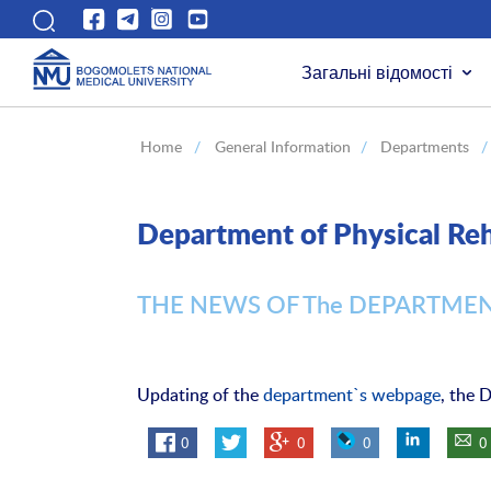
Загальні відомості
Home
/
General Information
/
Departments
/
Department of Physical Reh
THE NEWS OF The DEPARTME
Updating of the
department`s webpage
, the 
0
0
0
0