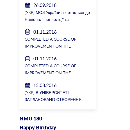
26.09.2018
(УКР) МОЗ України звертається до
Національної поліції та
Генеральної прокуратури з
01.11.2016
вимогою розслідування низки
COMPLETED A COURSE OF
зухвалих злочинів екс-ректорки
IMPROVEMENT ON THE
НМУ Катерини Амосової
DEPARTMENT OF GENERAL
01.11.2016
SURGERY №2
COMPLETED A COURSE OF
IMPROVEMENT ON THE
DEPARTMENT OF GENERAL
15.08.2016
SURGERY №2
(УКР) В УНІВЕРСИТЕТІ
ЗАПЛАНОВАНО СТВОРЕННЯ
БІОРЕСУРСНОГО ЦЕНТРУ
NMU 180
Happy Birthday