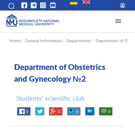
Home
/
General Information
/
Departments
/
Department of Obste
Department of Obstetrics
and Gynecology №2
Students’ scientific club
0
0
0
0