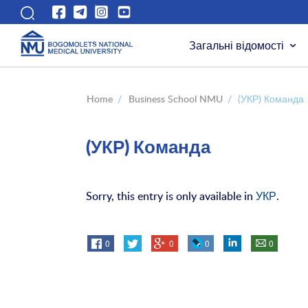
Загальні відомості
Home
/
Business School NMU
/
(УКР) Команда
(УКР) Команда
Sorry, this entry is only available in
УКР
.
0
0
0
0