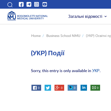
Загальні відомості
Home
/
Business School NMU
/
(УКР) Освітні 
(УКР) Події
Sorry, this entry is only available in
УКР
.
0
0
0
0