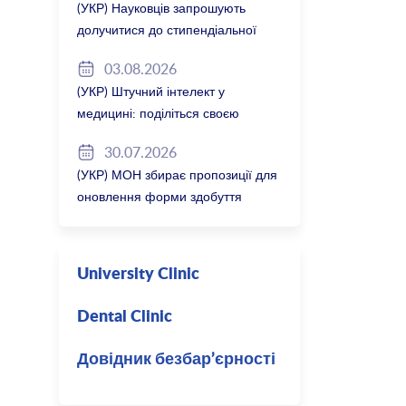
(УКР) Науковців запрошують
долучитися до стипендіальної
програми Вільної держави
03.08.2026
Баварія 2027/28
(УКР) Штучний інтелект у
медицині: поділіться своєю
думкою
30.07.2026
(УКР) МОН збирає пропозиції для
оновлення форми здобуття
професійної освіти
University Clinic
Dental Clinic
Довідник безбар’єрності