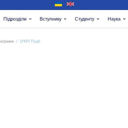
Підрозділи
Вступнику
Студенту
Наука
програми
/
(УКР) Події