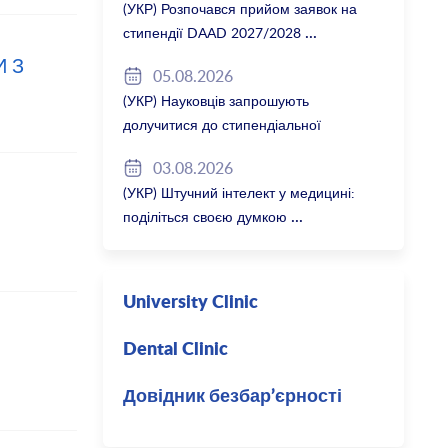
(УКР) Розпочався прийом заявок на
стипендії DAAD 2027/2028
И З
05.08.2026
(УКР) Науковців запрошують
долучитися до стипендіальної
програми Вільної держави Баварія
03.08.2026
2027/28
(УКР) Штучний інтелект у медицині:
поділіться своєю думкою
University Clinic
Dental Clinic
Довідник безбар’єрності