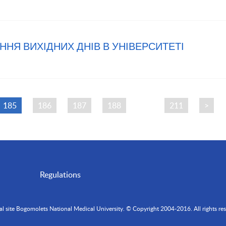
ННЯ ВИХІДНИХ ДНІВ В УНІВЕРСИТЕТІ
185
186
187
188
…
211
>
Regulations
ial site Bogomolets National Medical University. © Copyright 2004-2016. All rights res