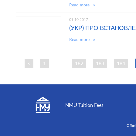
Read more »
09.10.2017
(УКР) ПРО ВСТАНОВЛЕ
Read more »
<
1
…
182
183
184
NMU Tuition Fees
Offic