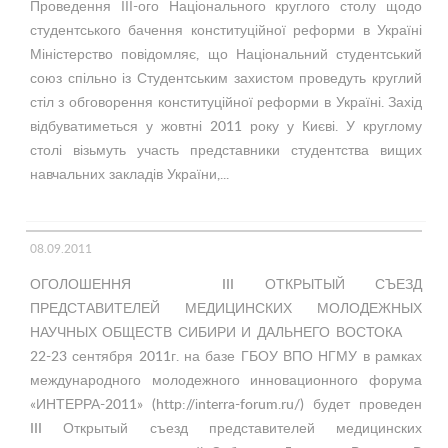
Проведення ІІІ-ого Національного круглого столу щодо
студентського бачення конституційної реформи в Україні
Міністерство повідомляє, що Національний студентський
союз спільно із Студентським захистом проведуть круглий
стіл з обговорення конституційної реформи в Україні. Захід
відбуватиметься у жовтні 2011 року у Києві. У круглому
столі візьмуть участь представники студентства вищих
навчальних закладів України,...
08.09.2011
ОГОЛОШЕННЯ III ОТКРЫТЫЙ СЪЕЗД
ПРЕДСТАВИТЕЛЕЙ МЕДИЦИНСКИХ МОЛОДЕЖНЫХ
НАУЧНЫХ ОБЩЕСТВ СИБИРИ И ДАЛЬНЕГО ВОСТОКА
22-23 сентября 2011г. на базе ГБОУ ВПО НГМУ в рамках
международного молодежного инновационного форума
«ИНТЕРРА-2011» (http://іnterra-forum.ru/) будет проведен
III Открытый съезд представителей медицинских