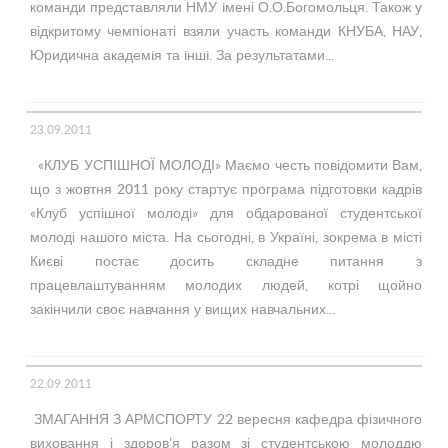
команди представляли НМУ iмені О.О.Богомольця. Також у
відкритому чемпіонаті взяли участь команди КНУБА, НАУ,
Юридична академiя та iншi. За результатами...
23.09.2011
«КЛУБ УСПІШНОЇ МОЛОДІ» Маємо честь повідомити Вам,
що з жовтня 2011 року стартує програма підготовки кадрів
«Клуб успішної молоді» для обдарованої студентської
молоді нашого міста. На сьогодні, в Україні, зокрема в місті
Києві постає досить складне питання з
працевлаштуванням молодих людей, котрі щойно
закінчили своє навчання у вищих навчальних...
22.09.2011
ЗМАГАННЯ З АРМСПОРТУ 22 вересня кафедра фізичного
виховання і здоров’я разом зі студентською молоддю