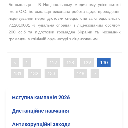
Богомольця В Національному медичному університеті
імені О.О. Богомольця виконана робота щодо проведення
ліцензування перепідготовки спеціалістів за спеціальністю
7.12010001 «Лікувальна справа» з ліцензованим обсягом
200 осіб та підготовки громадян України та іноземних
громадян в клінічній ординатурі з ліцензованим...
<
1
…
127
128
129
130
131
132
133
…
148
>
Вступна кампанія 2026
Дистанційне навчання
Антикорупційні заходи