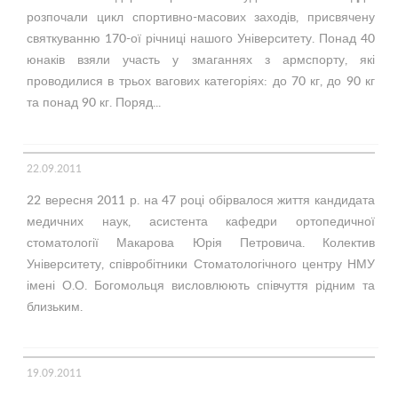
розпочали цикл спортивно-масових заходів, присвячену
святкуванню 170-ої річниці нашого Університету. Понад 40
юнаків взяли участь у змаганнях з армспорту, які
проводилися в трьох вагових категоріях: до 70 кг, до 90 кг
та понад 90 кг. Поряд...
22.09.2011
22 вересня 2011 р. на 47 році обірвалося життя кандидата
медичних наук, асистента кафедри ортопедичної
стоматології Макарова Юрія Петровича. Колектив
Університету, співробітники Стоматологічного центру НМУ
імені О.О. Богомольця висловлюють співчуття рідним та
близьким.
19.09.2011