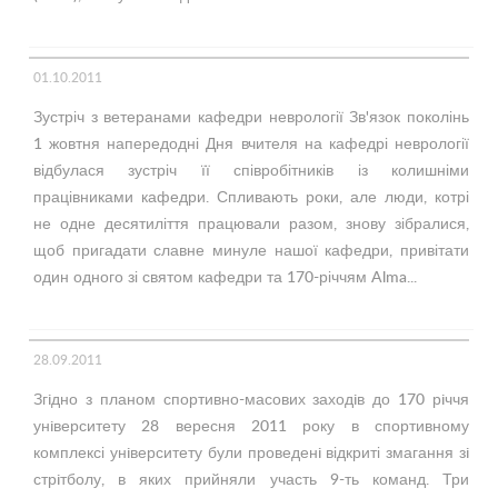
01.10.2011
Зустріч з ветеранами кафедри неврології Зв'язок поколінь
1 жовтня напередодні Дня вчителя на кафедрі неврології
відбулася зустріч її співробітників із колишніми
працівниками кафедри. Спливають роки, але люди, котрі
не одне десятиліття працювали разом, знову зібралися,
щоб пригадати славне минуле нашої кафедри, привітати
один одного зі святом кафедри та 170-річчям Alma...
28.09.2011
Згiдно з планом спортивно-масових заходiв до 170 рiччя
унiверситету 28 вересня 2011 року в спортивному
комплексі унiверситету були проведенi відкриті змагання зi
стрiтболу, в яких прийняли участь 9-ть команд. Три