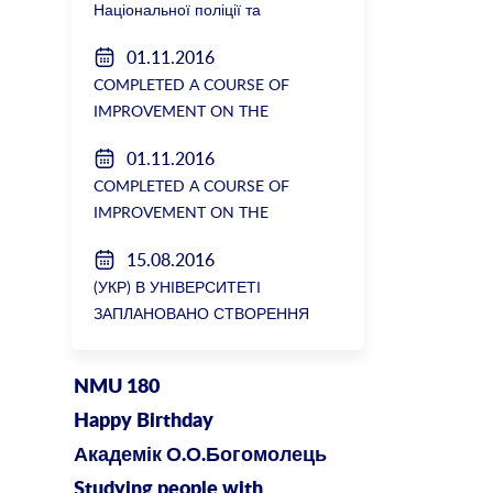
Національної поліції та
Генеральної прокуратури з
01.11.2016
вимогою розслідування низки
COMPLETED A COURSE OF
зухвалих злочинів екс-ректорки
IMPROVEMENT ON THE
НМУ Катерини Амосової
DEPARTMENT OF GENERAL
01.11.2016
SURGERY №2
COMPLETED A COURSE OF
IMPROVEMENT ON THE
DEPARTMENT OF GENERAL
15.08.2016
SURGERY №2
(УКР) В УНІВЕРСИТЕТІ
ЗАПЛАНОВАНО СТВОРЕННЯ
БІОРЕСУРСНОГО ЦЕНТРУ
NMU 180
Happy Birthday
Академік О.О.Богомолець
Studying people with