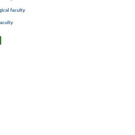
ical faculty
faculty