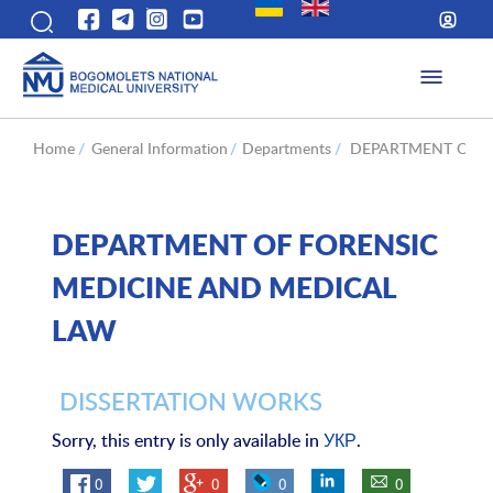
Home
/
General Information
/
Departments
/
DEPARTMENT OF F
DEPARTMENT OF FORENSIC
MEDICINE AND MEDICAL
LAW
DISSERTATION WORKS
Sorry, this entry is only available in
УКР
.
0
0
0
0