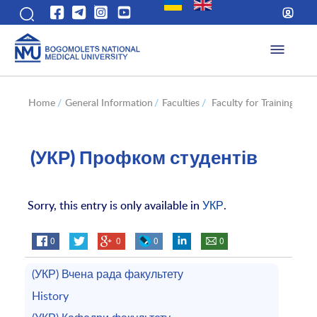
Home
/
General Information
/
Faculties
/
Faculty for Training of 
(УКР) Профком студентів
Sorry, this entry is only available in
УКР
.
0
0
0
0
(УКР) Вчена рада факультету
History