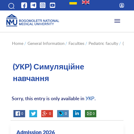
Home
/
General Information
/
Faculties
/
Pediatric faculty
/
(УКР)
(УКР) Симуляційне
навчання
Sorry, this entry is only available in
УКР
.
0
0
0
0
Admission 2026