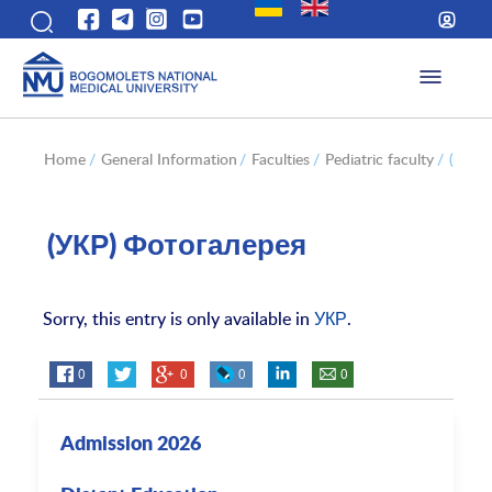
Home
/
General Information
/
Faculties
/
Pediatric faculty
/
(УКР)
(УКР) Фотогалерея
Sorry, this entry is only available in
УКР
.
0
0
0
0
Admission 2026