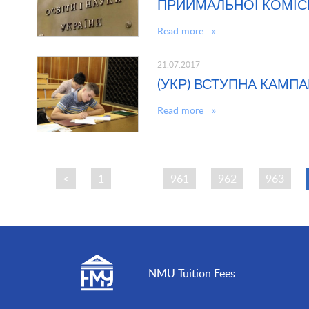
ПРИЙМАЛЬНОЇ КОМІСІ
Read more »
21.07.2017
(УКР) ВСТУПНА КАМПА
Read more »
<
1
…
961
962
963
NMU Tuition Fees