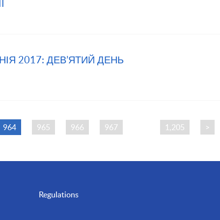
Ї
НІЯ 2017: ДЕВ’ЯТИЙ ДЕНЬ
964
965
966
967
…
1,205
>
Regulations