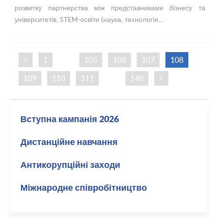
розвитку партнерства між представниками бізнесу та
університетів, STEM-освіти (наука, технологія,...
<
1
…
105
106
107
108
109
110
111
…
148
>
Вступна кампанія 2026
Дистанційне навчання
Антикорупційні заходи
Міжнародне співробітництво