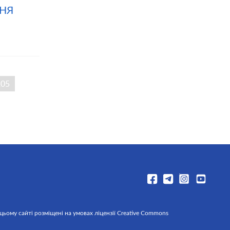
ННЯ
205
 цьому сайті розміщені на умовах ліцензії Creative Commons