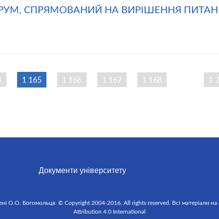
РУМ, СПРЯМОВАНИЙ НА ВИРІШЕННЯ ПИТА
4
1 165
1 166
1 167
1 168
…
1 
Документи університету
 О.О. Богомольця. © Copyright 2004-2016. All rights reserved. Всі матеріали на
Attribution 4.0 International