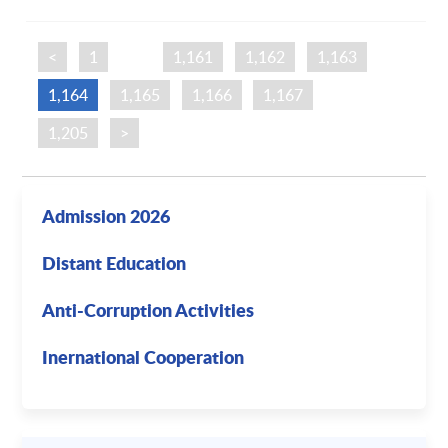
<
1
…
1,161
1,162
1,163
1,164
1,165
1,166
1,167
…
1,205
>
Admission 2026
Distant Education
Anti-Corruption Activities
Inernational Cooperation