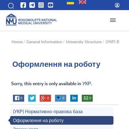
Home
/
General Information
/
University Structure
/
(УКР) Відді
Оформлення на роботу
Sorry, this entry is only available in
УКР
.
0
0
0
0
(УКР) Нормативно-правова база
Оформлення на роботу