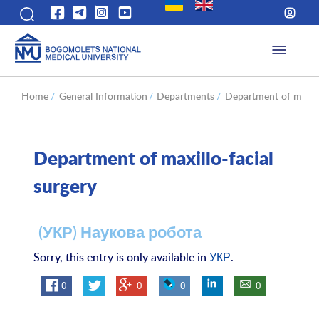
Home
/
General Information
/
Departments
/
Department of maxillo
Department of maxillo-facial
surgery
(УКР) Наукова робота
Sorry, this entry is only available in
УКР
.
0
0
0
0